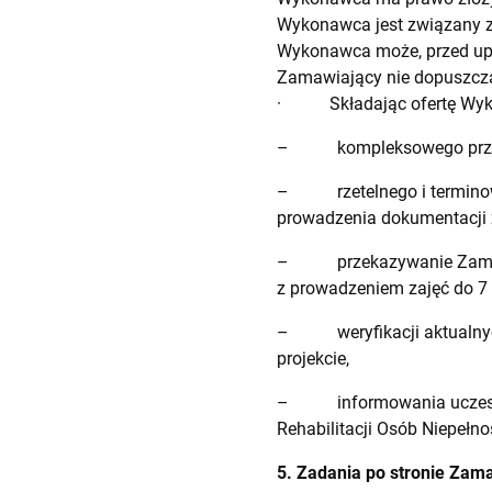
Wykonawca jest związany zł
Wykonawca może, przed upły
Zamawiający nie dopuszcza
· Składając ofertę Wyko
– kompleksowego przepro
– rzetelnego i terminowe
prowadzenia dokumentacji 
– przekazywanie Zamawia
z prowadzeniem zajęć do 7
– weryfikacji aktualnych 
projekcie,
– informowania uczestni
Rehabilitacji Osób Niepełn
5. Zadania po stronie Zam