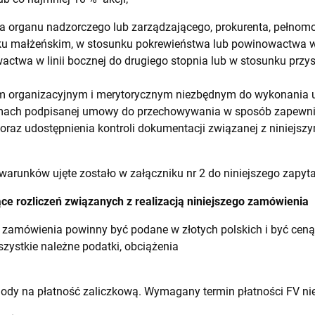
ka organu nadzorczego lub zarządzającego, prokurenta, pełnomo
 małżeńskim, w stosunku pokrewieństwa lub powinowactwa w li
ctwa w linii bocznej do drugiego stopnia lub w stosunku przys
organizacyjnym i merytorycznym niezbędnym do wykonania u
ch podpisanej umowy do przechowywania w sposób zapewnia
oraz udostępnienia kontroli dokumentacji związanej z niniejsz
arunków ujęte zostało w załączniku nr 2 do niniejszego zapyta
ące rozliczeń związanych z realizacją niniejszego zamówienia
 zamówienia powinny być podane w złotych polskich i być ceną
ystkie należne podatki, obciążenia
dy na płatność zaliczkową. Wymagany termin płatności FV nie 