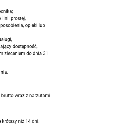
cnika;
nii prostej,
posobienia, opieki lub
sługi,
jący dostępność,
ym zleceniem do dnia 31
nia.
 brutto wraz z narzutami
krótszy niż 14 dni.