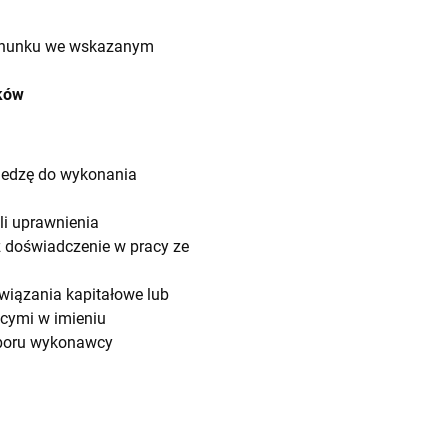
achunku we wskazanym
nków
wiedzę do wykonania
li uprawnienia
az doświadczenie w pracy ze
iązania kapitałowe lub
cymi w imieniu
yboru wykonawcy