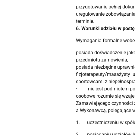
przygotowanie pełnej dokum
uregulowanie zobowiązania
terminie.
6. Warunki udziału w pos
Wymagania formalne wobe
posiada doświadczenie jako
przedmiotu zamówienia,
posiada niezbędne uprawnie
fizjoterapeuty/masażysty lu
sportowcami z niepełnospra
· nie jest podmiotem pow
osobowe rozumie się wzaj
Zamawiającego czynności 
a Wykonawcą, polegające w
1. uczestniczeniu w spółce
2. posiadaniu udziałów lu