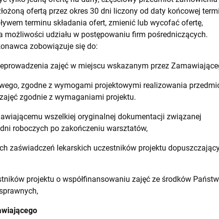
ożoną ofertą przez okres 30 dni liczony od daty końcowej termi
wem terminu składania ofert, zmienić lub wycofać ofertę,
 możliwości udziału w postępowaniu firm pośredniczących.
nawca zobowiązuje się do:
wadzenia zajęć w miejscu wskazanym przez Zamawiające
go, zgodne z wymogami projektowymi realizowania przedmio
zajęć zgodnie z wymaganiami projektu.
jącemu wszelkiej oryginalnej dokumentacji związanej
 dni roboczych po zakończeniu warsztatów,
zaświadczeń lekarskich uczestników projektu dopuszczającyc
ków projektu o współfinansowaniu zajęć ze środków Państ
osprawnych,
awiającego