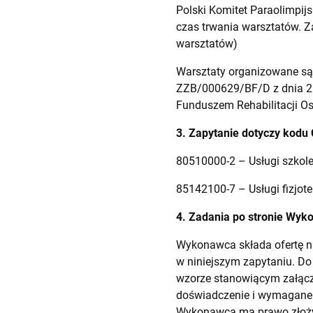
Polski Komitet Paraolimpij
czas trwania warsztatów. Za
warsztatów)
Warsztaty organizowane są
ZZB/000629/BF/D z dnia 26
Funduszem Rehabilitacji O
3. Zapytanie dotyczy kodu
80510000-2 – Usługi szkole
85142100-7 – Usługi fizjote
4. Zadania po stronie Wyk
Wykonawca składa ofertę na
w niniejszym zapytaniu. Do
wzorze stanowiącym załącz
doświadczenie i wymagane 
Wykonawca ma prawo złożyć