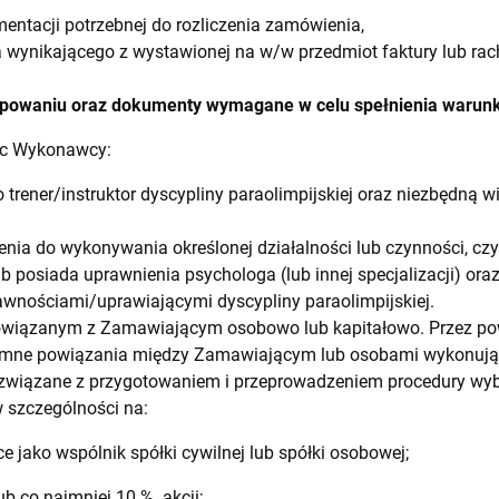
entacji potrzebnej do rozliczenia zamówienia,
 wynikającego z wystawionej na w/w przedmiot faktury lub r
tępowaniu oraz dokumenty wymagane w celu spełnienia waru
c Wykonawcy:
 trener/instruktor dyscypliny paraolimpijskiej oraz niezbędną 
nia do wykonywania określonej działalności lub czynności, czy
b posiada uprawnienia psychologa (lub innej specjalizacji) or
wnościami/uprawiającymi dyscypliny paraolimpijskiej.
iązanym z Zamawiającym osobowo lub kapitałowo. Przez pow
emne powiązania między Zamawiającym lub osobami wykonują
związane z przygotowaniem i przeprowadzeniem procedury w
 szczególności na:
 jako wspólnik spółki cywilnej lub spółki osobowej;
b co najmniej 10 % akcji;