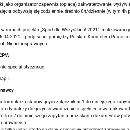
ski jako organizator zapewnia (opłaca) zakwaterowanie, wyżywi
jęcia odbywają się codziennie, średnio 8h/dziennie (w tym 4h p
 w ramach projektu „Sport dla Wszystkich! 2021”, realizowan
.04.2021 r. podpisanej pomiędzy Polskim Komitetem Paraoli
sób Niepełnosprawnych.
 CPV:
nia specjalistycznego
rapii
onawcy
 formularzu stanowiącym załącznik nr 1 do niniejszego zapyta
 oferty należy dołączyć oświadczenie o spełnieniu warunków u
nik nr 2 do niniejszego zapytania oraz skanu dokumentów pot
uprawnienia.
 tylko jedną ofertę na dany, częściowy przedmiot zamówienia