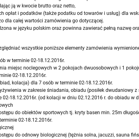
jąc ją w kwocie brutto oraz netto,
h opłat i podatków (także podatku od towarów i usług) dla wsk
zo dla całej wartości zamówienia go dotyczącej.
dzona w języku polskim oraz powinna zawierać pełną nazwę or
ględniać wszystkie poniższe elementy zamówienia wymienione w
ób w terminie 02-18.12.2016r.
ia miejsc noclegowych w 2 pokojach dwuosobowych i 1 poko
minie 02-18.12.2016r.
biad, kolacja) dla 7 osób w terminie 02-18.12.2016r.
żywienia w zakresie śniadania, obiadu (posiłek dwudaniowy z 
e 02-18.12.2016r. (od kolacji w dniu 02.12.2016 r. do obiadu w d
towych
tępu do obiektów sportowych tj. kryty basen min. 25m długości
 terminie 02-18.12.2016r.
icznej
tępu do odnowy biologicznej (tężnia solna, jacuzzi, sauna fińs