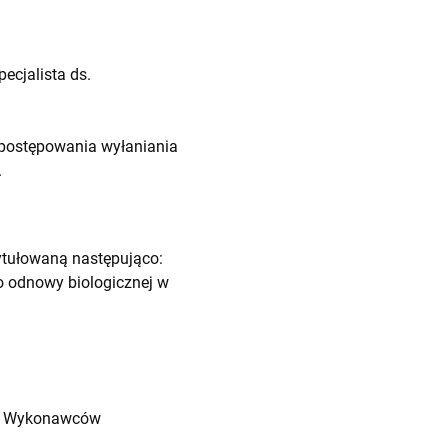
ecjalista ds.
postępowania wyłaniania
.
tułowaną następująco:
o odnowy biologicznej w
ród Wykonawców