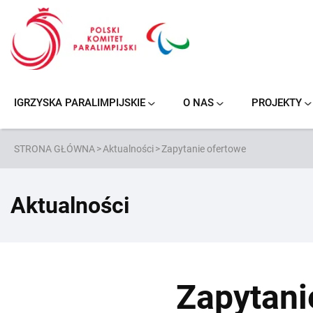
Przejdź
do
treści
IGRZYSKA PARALIMPIJSKIE
O NAS
PROJEKTY
NOWY JORK/STOKE MANDEVILLE 1984
PARANARCIARSTWO ALPEJSKIE
KOSZYKÓWKA NA WÓZKACH
PODNOSZENIE CIĘŻARÓW
SIATKÓWKA NA SIEDZĄCO
PARANARCIARSTWO BIEGOWE
STRONA GŁÓWNA
>
Aktualności
>
Zapytanie ofertowe
Aktualności
Zapytani