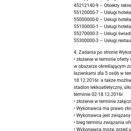
45212140-9 – Obiekty rekre
55120000-7 – Usługi hotelar
55000000-0 – Usługi hotelar
55100000-1 – Usługi hotela
55270000-3 – Usługi świadc
55300000-3 – Usługi restau
4. Zadania po stronie Wyk
• złożenie w terminie ofert
w obszarze określającym 
łazienkami dla 5 osób w ter
18.12.2016r. a także możli
stadion lekkoatletyczny, si
terminie 02-18.12.2016r
• złożenie w terminie załącz
• Wykonawca ma prawo złoży
• Wykonawca jest związany 
• bieg terminu związania of
• Wykonawca może, przed up