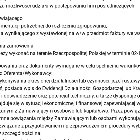
za możliwości udziału w postępowaniu firm pośredniczących.
awiającego
umentacji potrzebnej do rozliczenia zgrupowania,
ia wynikającego z wystawionej na w/w przedmiot faktury we w
ania zamówienia
eży wykonać na terenie Rzeczpospolitej Polskiej w terminie 02-
ępowaniu oraz dokumenty wymagane w celu spełnienia warunk
c Oferenta/Wykonawcy:
ykonywania określonej działalności lub czynności, jeżeli usta
ń, posiada wpis do Ewidencji Działalności Gospodarczej lub K
 i doświadczenie oraz potencjał techniczny, a także dysponuje
duje się w sytuacji ekonomicznej i finansowej zapewniającej
ązanym z Zamawiającym osobowo lub kapitałowo. Przez powiąza
emne powiązania między Zamawiającym lub osobami wykonują
związane z przygotowaniem i przeprowadzeniem procedury w
 szczególności na: