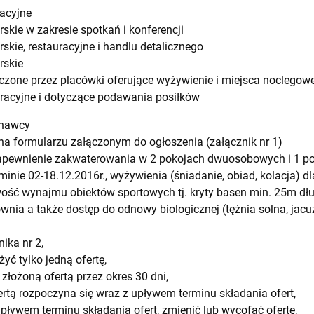
acyjne
skie w zakresie spotkań i konferencji
skie, restauracyjne i handlu detalicznego
rskie
zone przez placówki oferujące wyżywienie i miejsca noclegow
racyjne i dotyczące podawania posiłków
onawcy
y na formularzu załączonym do ogłoszenia (załącznik nr 1)
zapewnienie zakwaterowania w 2 pokojach dwuosobowych i 1 
minie 02-18.12.2016r., wyżywienia (śniadanie, obiad, kolacja) dl
wość wynajmu obiektów sportowych tj. kryty basen min. 25m dłu
łownia a także dostęp do odnowy biologicznej (tężnia solna, jacu
nika nr 2,
ć tylko jedną ofertę,
złożoną ofertą przez okres 30 dni,
ertą rozpoczyna się wraz z upływem terminu składania ofert,
ływem terminu składania ofert, zmienić lub wycofać ofertę,