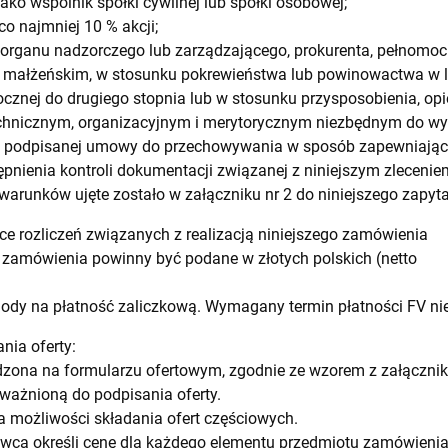
jako wspólnik spółki cywilnej lub spółki osobowej;
co najmniej 10 % akcji;
ka organu nadzorczego lub zarządzającego, prokurenta, pełnomoc
 małżeńskim, w stosunku pokrewieństwa lub powinowactwa w lin
cznej do drugiego stopnia lub w stosunku przysposobienia, opiek
echnicznym, organizacyjnym i merytorycznym niezbędnym do wy
h podpisanej umowy do przechowywania w sposób zapewniający
pnienia kontroli dokumentacji związanej z niniejszym zleceniem
arunków ujęte zostało w załączniku nr 2 do niniejszego zapyta
ce rozliczeń związanych z realizacją niniejszego zamówienia
 zamówienia powinny być podane w złotych polskich (netto
dy na płatność zaliczkową. Wymagany termin płatności FV nie 
nia oferty:
zona na formularzu ofertowym, zgodnie ze wzorem z załącznika
ważnioną do podpisania oferty.
 możliwości składania ofert częściowych.
ca określi cenę dla każdego elementu przedmiotu zamówieni