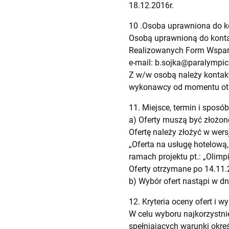
18.12.2016r.
10 .Osoba uprawniona do 
Osobą uprawnioną do kontak
Realizowanych Form Wspar
e-mail:
b.sojka@paralympic.
Z w/w osobą należy kontak
wykonawcy od momentu otrz
11. Miejsce, termin i sposób
a) Oferty muszą być złożone
Ofertę należy złożyć w wersj
„Oferta na usługę hotelową
ramach projektu pt.: „Olimpi
Oferty otrzymane po 14.11.
b) Wybór ofert nastąpi w dn
12. Kryteria oceny ofert i
W celu wyboru najkorzystn
spełniających warunki okreś