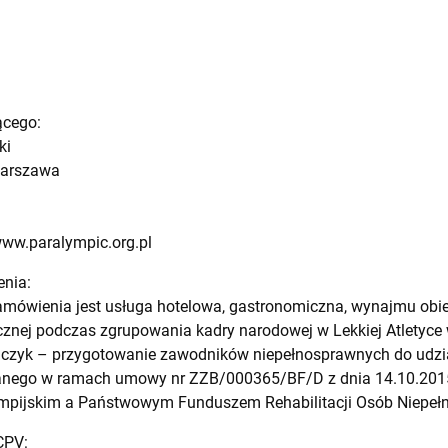
ącego:
ki
 Warszawa
www.paralympic.org.pl
enia:
amówienia jest usługa hotelowa, gastronomiczna, wynajmu obi
znej podczas zgrupowania kadry narodowej w Lekkiej Atletyce 
ijczyk – przygotowanie zawodników niepełnosprawnych do udzi
owanego w ramach umowy nr ZZB/000365/BF/D z dnia 14.10.2015
mpijskim a Państwowym Funduszem Rehabilitacji Osób Niepeł
CPV: