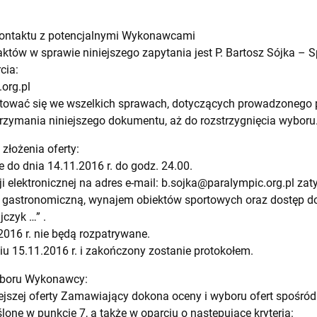
kontaktu z potencjalnymi Wykonawcami
tów w sprawie niniejszego zapytania jest P. Bartosz Sójka – Sp
cia:
org.pl
tować się we wszelkich sprawach, dotyczących prowadzonego 
ymania niniejszego dokumentu, aż do rozstrzygnięcia wyboru
 złożenia oferty:
 do dnia 14.11.2016 r. do godz. 24.00.
i elektronicznej na adres e-mail:
b.sojka@paralympic.org.pl
zaty
, gastronomiczną, wynajem obiektów sportowych oraz dostęp d
jczyk …” .
2016 r. nie będą rozpatrywane.
iu 15.11.2016 r. i zakończony zostanie protokołem.
 wyboru Wykonawcy:
iejszej oferty Zamawiający dokona oceny i wyboru ofert spoś
lone w punkcie 7, a także w oparciu o następujące kryteria: