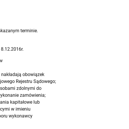
skazanym terminie.
18.12.2016r.
ów
wy nakładają obowiązek
rajowego Rejestru Sądowego;
 osobami zdolnymi do
 wykonanie zamówienia;
nia kapitałowe lub
cymi w imieniu
yboru wykonawcy