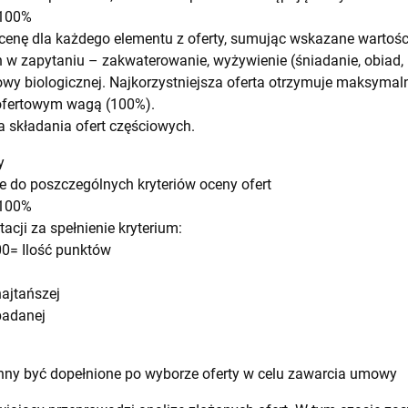
 100%
cenę dla każdego elementu z oferty, sumując wskazane wartoś
w zapytaniu – zakwaterowanie, wyżywienie (śniadanie, obiad, 
wy biologicznej. Najkorzystniejsza oferta otrzymuje maksymaln
ofertowym wagą (100%).
 składania ofert częściowych.
y
 do poszczególnych kryteriów oceny ofert
 100%
cji za spełnienie kryterium:
00= Ilość punktów
najtańszej
badanej
inny być dopełnione po wyborze oferty w celu zawarcia umowy