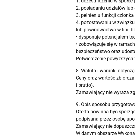
1. uczestniczeniu w spółce 
2. posiadaniu udziałów lub 
3. pełnieniu funkcji człon
4. pozostawaniu w związku
lub powinowactwa w linii bo
• dysponuje potencjałem t
• zobowiązuje się w ramac
bezpieczeństwo oraz udostę
Potwierdzenie powyższych w
8. Waluta i warunki dotyczą
Ceny oraz wartość zbiorcza
i brutto).
Zamawiający nie wyraża zgo
9. Opis sposobu przygotowa
Oferta powinna być sporząd
podpisana przez osobę upo
Zamawiający nie dopuszcza
W danym obszarze Wykonaw