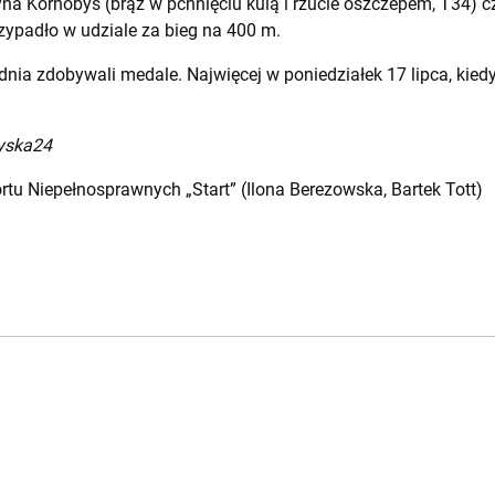
yna Kornobys (brąz w pchnięciu kulą i rzucie oszczepem, T34)
przypadło w udziale za bieg na 400 m.
dnia zdobywali medale. Najwięcej w poniedziałek 17 lipca, kied
zyska24
rtu Niepełnosprawnych „Start” (Ilona Berezowska, Bartek Tott)