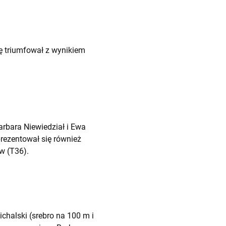
tę triumfował z wynikiem
arbara Niewiedział i Ewa
prezentował się również
w (T36).
chalski (srebro na 100 m i