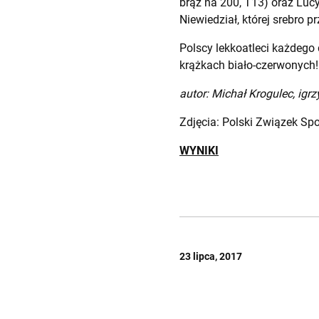
brąz na 200, T13) oraz Luc
Niewiedział, której srebro 
Polscy lekkoatleci każdego 
krążkach biało-czerwonych!
autor: Michał Krogulec, igr
Zdjęcia: Polski Związek Spo
WYNIKI
23 lipca, 2017