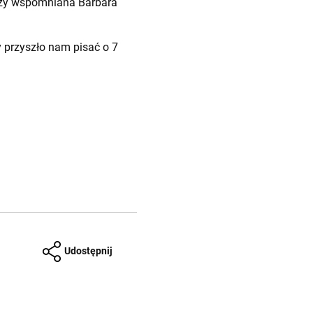
 czy wspomniana Barbara
y przyszło nam pisać o 7
Udostępnij