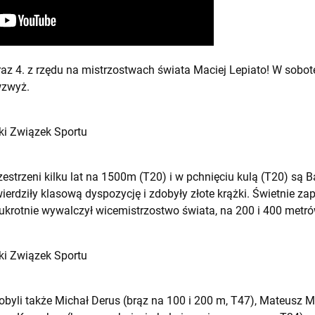
raz 4. z rzędu na mistrzostwach świata Maciej Lepiato! W sobo
wzwyż.
ski Związek Sportu
strzeni kilku lat na 1500m (T20) i w pchnięciu kulą (T20) są B
erdziły klasową dyspozycję i zdobyły złote krążki. Świetnie za
wukrotnie wywalczył wicemistrzostwo świata, na 200 i 400 metró
ski Związek Sportu
yli także Michał Derus (brąz na 100 i 200 m, T47), Mateusz Mi