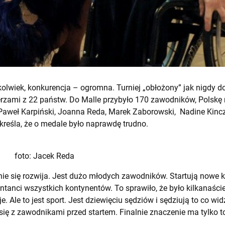
olwiek, konkurencja – ogromna. Turniej „obłożony” jak nigdy do
cerzami z 22 państw. Do Malle przybyło 170 zawodników, Polskę 
 Paweł Karpiński, Joanna Reda, Marek Zaborowski, Nadine Kincze
kreśla, że o medale było naprawdę trudno.
foto: Jacek Reda
e się rozwija. Jest dużo młodych zawodników. Startują nowe k
entanci wszystkich kontynentów. To sprawiło, że było kilkanaście
 Ale to jest sport. Jest dziewięciu sędziów i sędziują to co wid
 się z zawodnikami przed startem. Finalnie znaczenie ma tylko to