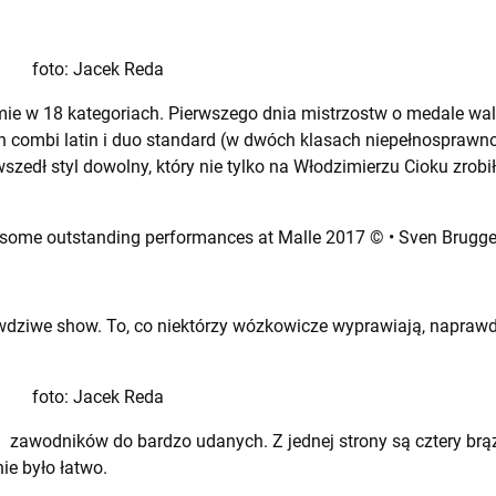
foto: Jacek Reda
e w 18 kategoriach. Pierwszego dnia mistrzostw o medale walczyl
h combi latin i duo standard (w dwóch klasach niepełnosprawno
szedł styl dowolny, który nie tylko na Włodzimierzu Cioku zrob
 some outstanding performances at Malle 2017 © • Sven Brugg
awdziwe show. To, co niektórzy wózkowicze wyprawiają, napraw
foto: Jacek Reda
ch zawodników do bardzo udanych. Z jednej strony są cztery brą
nie było łatwo.