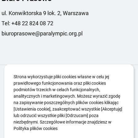
ul. Konwiktorska 9 lok. 2, Warszawa
Tel: +48 22 824 08 72
biuroprasowe@paralympic.org.pl
Igrzyska Paralimpijskie
O nas
Projekty
Strona wykorzystuje pliki cookies własne w celu jej
prawidłowego funkcjonowania oraz pliki cookies
Kwalifikacje ZSK
Kluby
Aktualności
Galeria
podmiotów trzecich w celach funkcjonalnych,
Edukacja
Guttmanny
Kontakt
analitycznych i marketingowych. Możesz wyrazić zgodę
na zapisywanie poszczególnych plików cookies klikając
[Ustawienia cookie], zaakceptować wszystkie [Akceptuję]
lub odrzucić wszystkie pliki [Odrzucam] poza
Polityka Ochrony Dzieci
Sygnaliści
niezbędnymi. Szczegółowe informacje znajdziesz w
Polityka plików cookie
Polityka prywatności
Polityka plików cookies