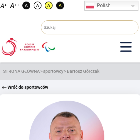
Przejdź
Polish
do
treści
STRONA GŁÓWNA
>
sportowcy
>
Bartosz Górczak
Wróć do sportowców