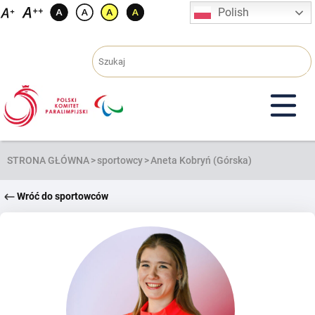
Przejdź
Polish
do
treści
STRONA GŁÓWNA
>
sportowcy
>
Aneta Kobryń (Górska)
Wróć do sportowców