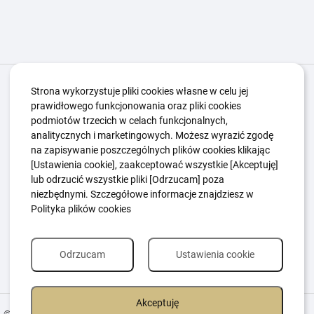
Igrzyska Paralimpijskie
O nas
Projekty
Strona wykorzystuje pliki cookies własne w celu jej
prawidłowego funkcjonowania oraz pliki cookies
Kwalifikacje ZSK
Kluby
Aktualności
Galeria
podmiotów trzecich w celach funkcjonalnych,
Edukacja
Guttmanny
Kontakt
analitycznych i marketingowych. Możesz wyrazić zgodę
na zapisywanie poszczególnych plików cookies klikając
[Ustawienia cookie], zaakceptować wszystkie [Akceptuję]
lub odrzucić wszystkie pliki [Odrzucam] poza
Polityka Ochrony Dzieci
Sygnaliści
niezbędnymi. Szczegółowe informacje znajdziesz w
Polityka plików cookie
Polityka prywatności
Polityka plików cookies
Odrzucam
Ustawienia cookie
Akceptuję