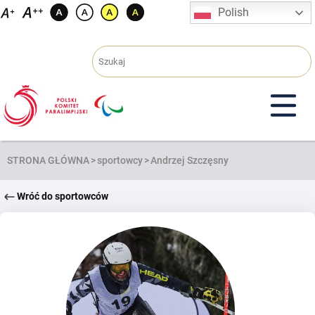
Przejdź
Polish
do
treści
STRONA GŁÓWNA
>
sportowcy
>
Andrzej Szczęsny
Wróć do sportowców