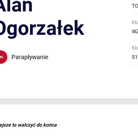
Alan
TO
Ogorzałek
Kl
WZ
Kl
Parapływanie
S1
ejsze to walczyć do końca