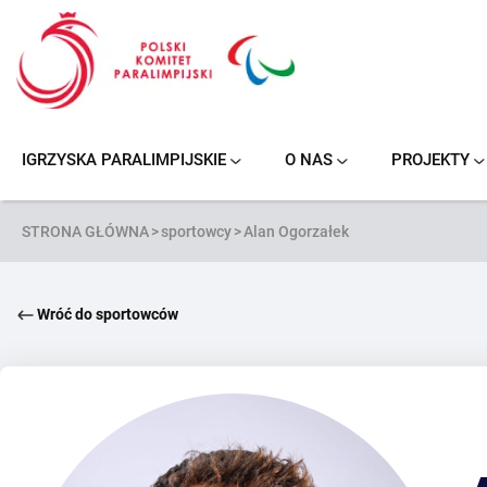
Przejdź
do
treści
IGRZYSKA PARALIMPIJSKIE
O NAS
PROJEKTY
NOWY JORK/STOKE MANDEVILLE 1984
PARANARCIARSTWO ALPEJSKIE
KOSZYKÓWKA NA WÓZKACH
PODNOSZENIE CIĘŻARÓW
SIATKÓWKA NA SIEDZĄCO
PARANARCIARSTWO BIEGOWE
STRONA GŁÓWNA
>
sportowcy
>
Alan Ogorzałek
Wróć do sportowców