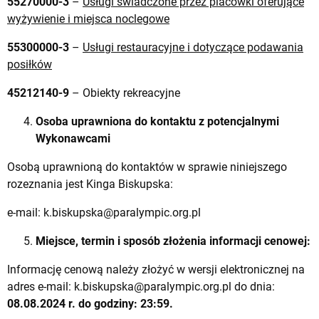
55270000-3
–
Usługi świadczone przez placówki oferujące
wyżywienie i miejsca noclegowe
55300000-3
–
Usługi restauracyjne i dotyczące podawania
posiłków
45212140-9
– Obiekty rekreacyjne
Osoba uprawniona do kontaktu z potencjalnymi
Wykonawcami
Osobą uprawnioną do kontaktów w sprawie niniejszego
rozeznania jest Kinga Biskupska:
e-mail:
k.biskupska@paralympic.org.pl
Miejsce, termin i sposób złożenia informacji cenowej:
Informację cenową należy złożyć w wersji elektronicznej na
adres e-mail:
k.biskupska@paralympic.org.pl
do dnia:
08.08.2024 r. do godziny: 23:59.