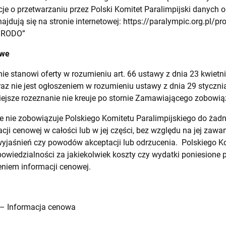
je o przetwarzaniu przez Polski Komitet Paralimpijski danych
ajdują się na stronie internetowej:
https://paralympic.org.pl/pro
e RODO”
owe
nie stanowi oferty w rozumieniu art. 66 ustawy z dnia 23 kwiet
raz nie jest ogłoszeniem w rozumieniu ustawy z dnia 29 styczni
iejsze rozeznanie nie kreuje po stornie Zamawiającego zobowi
e nie zobowiązuje Polskiego Komitetu Paralimpijskiego do żadn
cji cenowej w całości lub w jej części, bez względu na jej zawa
yjaśnień czy powodów akceptacji lub odrzucenia. Polskiego Ko
wiedzialności za jakiekolwiek koszty czy wydatki poniesione 
niem informacji cenowej.
 – Informacja cenowa