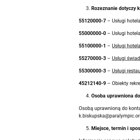
Rozeznanie dotyczy 
55120000-7
– Usługi hotela
55000000-0
– Usługi hotela
55100000-1
–
Usługi hotel
55270000-3
–
Usługi świad
55300000-3
–
Usługi resta
45212140-9
– Obiekty rekr
Osoba uprawniona do
Osobą uprawnioną do kontak
k.biskupska@paralympic.or
Miejsce, termin i spo