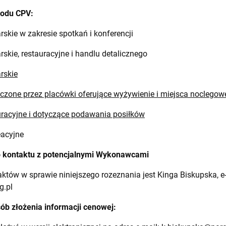
kodu CPV:
rskie w zakresie spotkań i konferencji
rskie, restauracyjne i handlu detalicznego
arskie
czone przez placówki oferujące wyżywienie i miejsca noclegow
uracyjne i dotyczące podawania posiłków
eacyjne
 kontaktu z potencjalnymi Wykonawcami
tów w sprawie niniejszego rozeznania jest Kinga Biskupska, e-
g.pl
sób złożenia informacji cenowej: