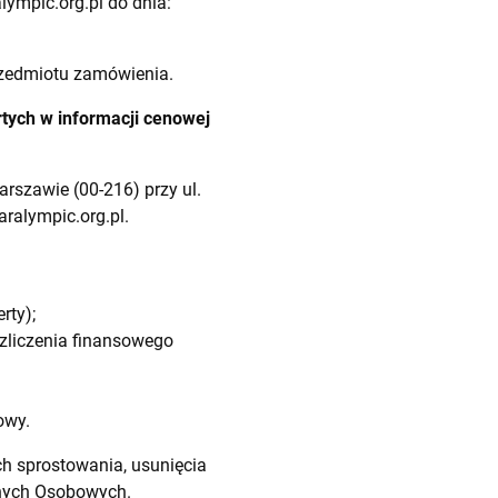
lympic.org.pl
do dnia:
rzedmiotu zamówienia.
tych w informacji cenowej
rszawie (00-216) przy ul.
ralympic.org.pl
.
rty);
ozliczenia finansowego
owy.
h sprostowania, usunięcia
anych Osobowych.