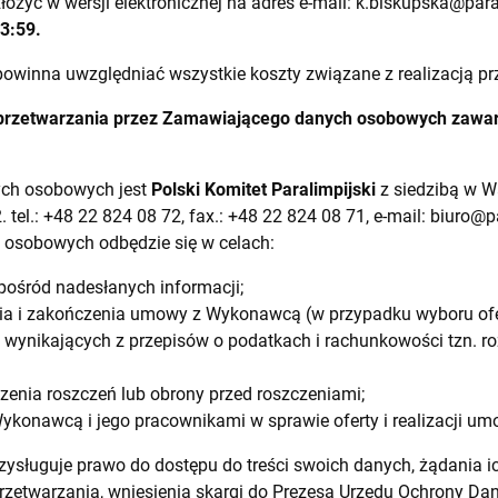
ożyć w wersji elektronicznej na adres e-mail:
k.biskupska@para
23:59.
powinna uwzględniać wszystkie koszty związane z realizacją p
 przetwarzania przez Zamawiającego danych osobowych zawar
ych osobowych jest
Polski Komitet Paralimpijski
z siedzibą w Wa
2. tel.: +48 22 824 08 72, fax.: +48 22 824 08 71, e-mail:
biuro@pa
 osobowych odbędzie się w celach:
ośród nadesłanych informacji;
a i zakończenia umowy z Wykonawcą (w przypadku wyboru ofe
 wynikających z przepisów o podatkach i rachunkowości tzn. r
enia roszczeń lub obrony przed roszczeniami;
ykonawcą i jego pracownikami w sprawie oferty i realizacji um
ysługuje prawo do dostępu do treści swoich danych, żądania ic
 przetwarzania, wniesienia skargi do Prezesa Urzędu Ochrony D