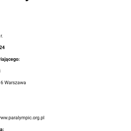
r.
024
iającego:
i
216 Warszawa
www.paralympic.org.pl
a: