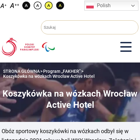
Przejdź
Polish
do
treści
STRONA GŁÓWNA
>
Program „FAKHER”
>
Koszykówka na wózkach Wrocław Active Hotel
Koszykówka na wózkach Wrocław
Active Hotel
Obóz sportowy koszykówki na wózkach odbył się w