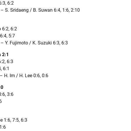
:3, 6:2
k – S. Sridaeng / B. Suwan 6:4, 1:6, 2:10
 6:2, 6:2
6:4, 5:7
 – Y. Fujimoto / K. Suzuki 6:3, 6:3
 2:1
:2, 6:3
, 6:1
– H. Im / H. Lee 0:6, 0:6
:0
:6, 3:6
6
 1:6, 7:5, 6:3
1:6