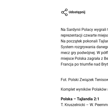
Udostępnij
Na Sardynii Polacy wygrali 
reprezentacji czwarte miej
Na początek pokonali Tajla
System rozgrywania danego 
mecz gry podwójnej. W półfi
miejsce Polska zagrała z Be
Francja po triumfie nad Bry
Fot. Polski Związek Teniso
Komplet wyników Polaków 
Polska – Tajlandia 2:1
T. Kruszelnicki – W. Peemme