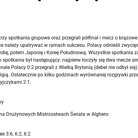
trzy spotkania grupowe oraz przegrali półfinał i mecz o brązowe
sce należy upatrywać w ramach sukcesu. Polacy odnieśli zwycię
ndię, potem Japonię i Koreę Południową. Wszystkie spotkania z
spotkania był następujący: najpierw toczyły się dwa mecze s
nale Polacy 0:2 przegrali z Wielką Brytanią (debel nie odbył si
lgią. Ostatecznie po kilku godzinach wyrównanej rozgrywki prze
tyjczykami 2:1.
wy
na Drużynowych Mistrzostwach Świata w Alghero:
e 3:6, 6:2, 6:2