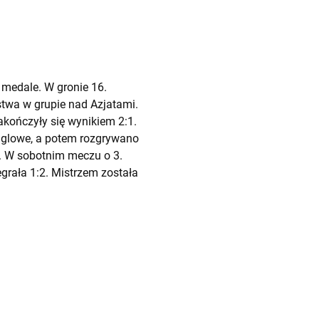
 medale. W gronie 16.
stwa w grupie nad Azjatami.
akończyły się wynikiem 2:1.
inglowe, a potem rozgrywano
ę). W sobotnim meczu o 3.
grała 1:2. Mistrzem została