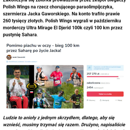
Polish Wings na rzecz chorującego paraolimpijczyka,
szermierza Jacka Gaworskiego. Na konto trafiło prawie
260 tysięcy złotych. Polish Wings wygrali w październiku
morderczy Ultra Mirage El Djerid 100k czyli 100 km przez
pustynię Sahara
.
Ludzie to anioły z jed­nym skrzydłem, dla­tego, aby się
wznieść, mu­simy trzy­mać się razem. Drużyno, napisaliście