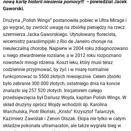
nową kartę historii niesienia pomocy!!! –
powiedział Jacek
Gaworski.
Drużyna „Polish Wings” postanowiła pobiec w Ultra Mirage i
go wygrać, by zwrócić uwagę na zbiórkę pieniędzy na rzecz
szermierza Jacka Gaworskiego. Utytułowany florecista,
wicemistrz paraolimpijski z Rio de Janeiro choruje na
nieuleczalną chorobę. Najpierw w 2004 roku zdiagnozowano
u niego stwardnienie rozsiane, a w 2012 roku rozpoznano
nowotwór mnogi rdzenia. Koszt leku, który musi teraz
codziennie przyjmować, by żyć i w miarę normalnie
funkcjonować to 5500 złotych miesięcznie. Celem zbiórki
było zebranie 300 000 złotych, ostatniego dnia na koncie
znalazło się 257 520 złotych. Inicjatorem całego
przedsięwzięcia był Dariusz Wojda, kapitan Polish Wings. W
skład drużyny oprócz Wojdy wchodzili śp. Karolina
Warchulska, Piotr Błoński, „Kristo” Krzysztof Talarczyk,
Kazimierz Zawiślak i Zenon Olszak. Ekipa nie tylko w całym
składzie pokonała ultramaraton, ale także wygrała bieg w