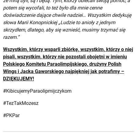
ze mną byli, są i będą. Tym, którzy obiecali swoją pomoc, a
potem się wycofali, to też było dla mnie cenne
doświadczenie dające chwile nadziei… Wszystkim dedykuję
słowa Marii Konopnickiej „Ludzie to anioły z jed­nym
skrzydłem, dla­tego, aby się wznieść, mu­simy trzy­mać się
razem.”
Wszystkim, którzy wsparli zbiórkę, wszystkim, którzy o niej
pisali, wszystkim, którzy nie pozostali obojętni w imieniu
Polskiego Komitetu Paraolimpijskiego, drużyny Polish
Wings i Jacka Gaworskiego najpiękniej jak potrafimy –
DZIĘKUJEMY!
#KibicujemyParaolipmijczykom
#TezTakMozesz
#PKPar