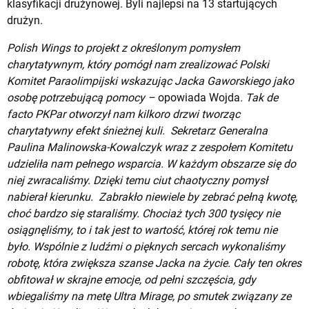
klasyfikacji drużynowej. Byli najlepsi na 13 startujących
drużyn.
Polish Wings to projekt z określonym pomysłem
charytatywnym, który pomógł nam zrealizować Polski
Komitet Paraolimpijski wskazując Jacka Gaworskiego jako
osobę potrzebującą pomocy –
opowiada Wojda
. Tak de
facto PKPar otworzył nam kilkoro drzwi tworząc
charytatywny efekt śnieżnej kuli. Sekretarz Generalna
Paulina Malinowska-Kowalczyk wraz z zespołem Komitetu
udzieliła nam pełnego wsparcia. W każdym obszarze się do
niej zwracaliśmy. Dzięki temu ciut chaotyczny pomysł
nabierał kierunku. Zabrakło niewiele by zebrać pełną kwotę,
choć bardzo się staraliśmy. Chociaż tych 300 tysięcy nie
osiągnęliśmy, to i tak jest to wartość, której rok temu nie
było. Wspólnie z ludźmi o pięknych sercach wykonaliśmy
robotę, która zwiększa szanse Jacka na życie. Cały ten okres
obfitował w skrajne emocje, od pełni szczęścia, gdy
wbiegaliśmy na metę Ultra Mirage, po smutek związany ze