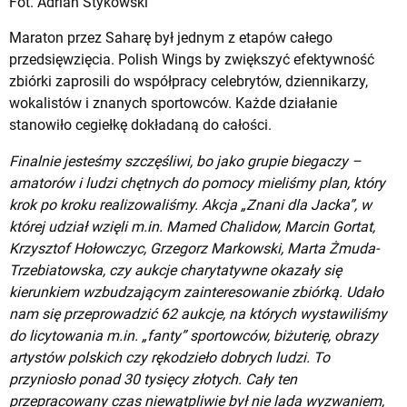
Fot. Adrian Stykowski
Maraton przez Saharę był jednym z etapów całego
przedsięwzięcia. Polish Wings by zwiększyć efektywność
zbiórki zaprosili do współpracy celebrytów, dziennikarzy,
wokalistów i znanych sportowców. Każde działanie
stanowiło cegiełkę dokładaną do całości.
Finalnie jesteśmy szczęśliwi, bo jako grupie biegaczy –
amatorów i ludzi chętnych do pomocy mieliśmy plan, który
krok po kroku realizowaliśmy. Akcja „Znani dla Jacka”, w
której udział wzięli m.in. Mamed Chalidow, Marcin Gortat,
Krzysztof Hołowczyc, Grzegorz Markowski, Marta Żmuda-
Trzebiatowska, czy aukcje charytatywne okazały się
kierunkiem wzbudzającym zainteresowanie zbiórką. Udało
nam się przeprowadzić 62 aukcje, na których wystawiliśmy
do licytowania m.in. „fanty” sportowców, biżuterię, obrazy
artystów polskich czy rękodzieło dobrych ludzi. To
przyniosło ponad 30 tysięcy złotych. Cały ten
przepracowany czas niewątpliwie był nie lada wyzwaniem,