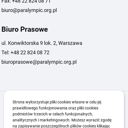
Fax: +48 22 824 08 71
biuro@paralympic.org.pl
Biuro Prasowe
ul. Konwiktorska 9 lok. 2, Warszawa
Tel: +48 22 824 08 72
biuroprasowe@paralympic.org.pl
Igrzyska Paralimpijskie
O nas
Projekty
Strona wykorzystuje pliki cookies własne w celu jej
prawidłowego funkcjonowania oraz pliki cookies
Kwalifikacje ZSK
Kluby
Aktualności
Galeria
podmiotów trzecich w celach funkcjonalnych,
Edukacja
Guttmanny
Kontakt
analitycznych i marketingowych. Możesz wyrazić zgodę
na zapisywanie poszczególnych plików cookies klikając