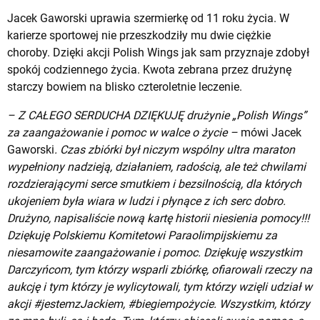
Jacek Gaworski uprawia szermierkę od 11 roku życia. W
karierze sportowej nie przeszkodziły mu dwie ciężkie
choroby. Dzięki akcji Polish Wings jak sam przyznaje zdobył
spokój codziennego życia. Kwota zebrana przez drużynę
starczy bowiem na blisko czteroletnie leczenie.
– Z CAŁEGO SERDUCHA DZIĘKUJĘ
drużynie
„Polish Wings”
za zaangażowanie i pomoc w walce o życie –
mówi Jacek
Gaworski
. Czas zbiórki był niczym wspólny ultra maraton
wypełniony nadzieją, działaniem, radością, ale też chwilami
rozdzierającymi serce smutkiem i bezsilnością, dla których
ukojeniem była wiara w ludzi i płynące z ich serc dobro.
Drużyno, napisaliście nową kartę historii niesienia pomocy!!!
Dziękuję
Polskiemu Komitetowi Paraolimpijskiemu
za
niesamowite zaangażowanie i pomoc. Dziękuję wszystkim
Darczyńcom, tym którzy wsparli zbiórkę, ofiarowali rzeczy na
aukcję i tym którzy je wylicytowali, tym którzy wzięli udział w
akcji
#jestemzJackiem
,
#biegiempożycie
. Wszystkim, którzy