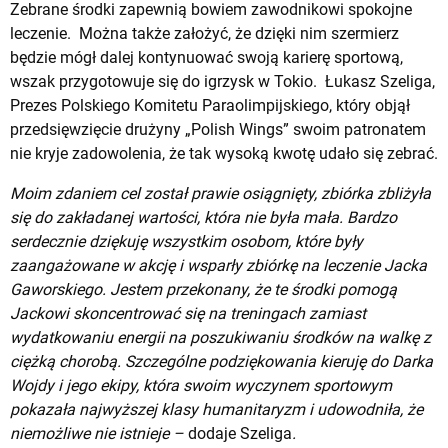
Zebrane środki zapewnią bowiem zawodnikowi spokojne
leczenie. Można także założyć, że dzięki nim szermierz
będzie mógł dalej kontynuować swoją karierę sportową,
wszak przygotowuje się do igrzysk w Tokio. Łukasz Szeliga,
Prezes Polskiego Komitetu Paraolimpijskiego, który objął
przedsięwzięcie drużyny „Polish Wings” swoim patronatem
nie kryje zadowolenia, że tak wysoką kwotę udało się zebrać.
Moim zdaniem cel został prawie osiągnięty, zbiórka zbliżyła
się do zakładanej wartości, która nie była mała. Bardzo
serdecznie dziękuję wszystkim osobom, które były
zaangażowane w akcję i wsparły zbiórkę na leczenie Jacka
Gaworskiego. Jestem przekonany, że te środki pomogą
Jackowi skoncentrować się na treningach zamiast
wydatkowaniu energii na poszukiwaniu środków na walkę z
ciężką chorobą. Szczególne podziękowania kieruję do Darka
Wojdy i jego ekipy, która swoim wyczynem sportowym
pokazała najwyższej klasy humanitaryzm i udowodniła, że
niemożliwe nie istnieje –
dodaje Szeliga
.