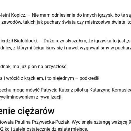
-letni Kopicz. – Nie mam odniesienia do innych igrzysk, bo te s
zawodów, takich jak puchary świata czy mistrzostwa świata, to 
rdził Białobłocki. – Dużo razy słyszałem, że igrzyska to jest „
odnicy, z którymi ścigaliśmy się i nawet wygrywaliśmy w pucharze
ednak, ma już plan na przyszłość.
 i wrócić z krążkiem, i to niejednym – podkreślił.
echu mogą mówić Patrycja Kuter z pilotką Katarzyną Kornasiew
yeliminowaniem z rywalizacji.
nie ciężarów
rtowała Paulina Przywecka-Puziak. Wycisnęła sztangę ważącą 95 
2 kg i zajęła ostatecznie dziesiąte miejsce.