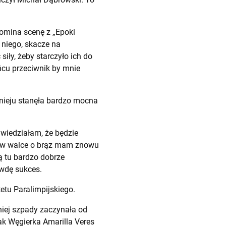
pomina scenę z „Epoki
 niego, skacze na
siły, żeby starczyło ich do
ńcu przeciwnik by mnie
rnieju stanęła bardzo mocna
 wiedziałam, że będzie
że w walce o brąz mam znowu
ą tu bardzo dobrze
awdę sukces.
etu Paralimpijskiego.
niej szpady zaczynała od
ak Węgierka Amarilla Veres