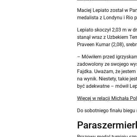
Maciej Lepiato został w Pa
medalista z Londynu i Rio p
Lepiato skoczył 2,03 m w dr
stanął wraz z Uzbekiem Tem
Praveen Kumar (2,08), srebr
– Mówiłem przed igrzyskami
zadowolony ze swojego wys
Fajdka. Uważam, że jestem w
na wynik. Niestety, takie j
być adekwatne – mówił Lepi
Więcej w relacji Michała Po
Do sobotniego finału biegu
Paraszermier
Brązowy medal turnieju szp