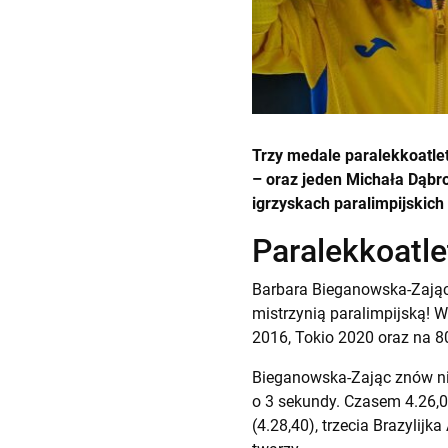
Trzy medale paralekkoatlet
– oraz jeden Michała Dąbr
igrzyskach paralimpijskich
Paralekkoatle
Barbara Bieganowska-Zając 
mistrzynią paralimpijską! 
2016, Tokio 2020 oraz na 8
Bieganowska-Zając znów nie
o 3 sekundy. Czasem 4.26,0
(4.28,40), trzecia Brazylij