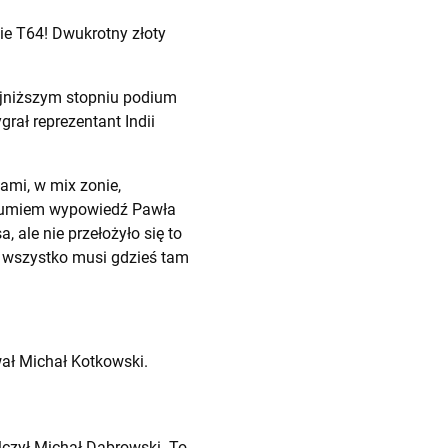
ie T64! Dwukrotny złoty
najniższym stopniu podium
ał reprezentant Indii
ami, w mix zonie,
rozumiem wypowiedź Pawła
 ale nie przełożyło się to
ć, wszystko musi gdzieś tam
ał Michał Kotkowski.
lczył Michał Dąbrowski. To