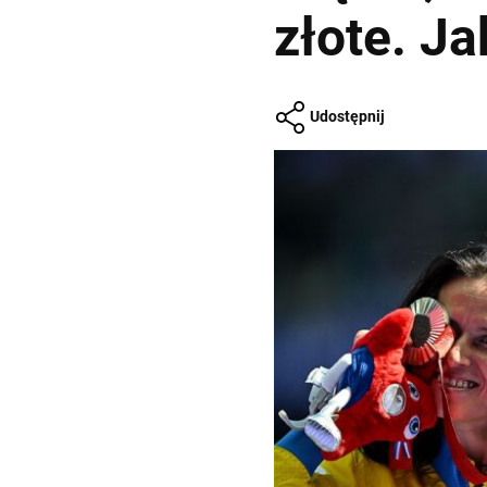
złote. J
Udostępnij