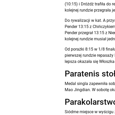
(10:15) i Dróżdż trafiła d
kolejnej rundzie przegrała j
Do rywalizacji w kat. A przy
Pender 13:15 z Chińczykiem
Pender przegrał 13:15 z N
kolejnej rundzie musiał jed
Od porażki 8:15 w 1/8 fina
pierwszej rundzie repasaży 
lepsza okazała się Włoszka
Paratenis st
Medal singla zapewniła sobi
Mao Jingdian. W sobotę oka
Parakolarstw
Siódme miejsce w wyścigu z