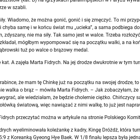
rze w szabli.
siły. Wiadomo, że można gonić, gonić i się zmęczyć. To mi przy
i chyba sarnę i w końcu świat mu „ucieka”, a sarna podbiega do
n, zdyszany, nie ma siły. Tak samo jest w walce. Trzeba rozłożyć 
rozkładał, mógłbym wypompować się na początku walki, a na ko
ąbrowski tuż po walce o brązowy medal.
kat. A zajęła Marta Fidrych. Na jej drodze dwukrotnie w tym tu
abince, że mam tę Chinkę już na początku na swojej drodze, to
stanie walka o brąz – mówiła Marta Fidrych. – Jak zobaczyłam, 
wygrać, ale wiedziałam, że będzie cholernie ciężko. Chińczycy s
zołówką światową, więc nawiązać z nimi walkę, to już jest napr
idrych przeczytać można w artykule na stronie Polskiego Komit
drych wyeliminowała koleżankę z kadry, Kingę Dróżdż, która tur
5:9 z Koreanką Gyeong Hye Baek. W 1/8 finału lepsza była jedn