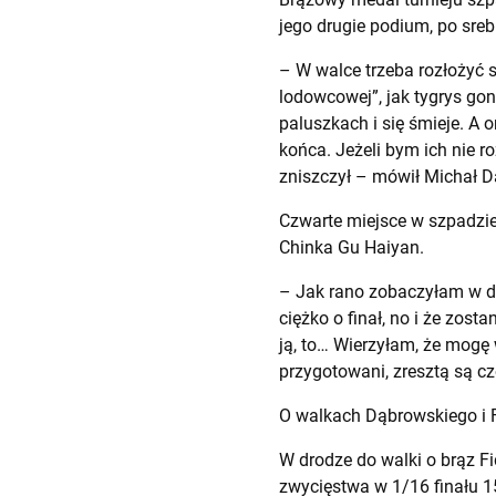
jego drugie podium, po sreb
– W walce trzeba rozłożyć 
lodowcowej”, jak tygrys gon
paluszkach i się śmieje. A o
końca. Jeżeli bym ich nie 
zniszczył – mówił Michał D
Czwarte miejsce w szpadzie 
Chinka Gu Haiyan.
– Jak rano zobaczyłam w dr
ciężko o finał, no i że zo
ją, to… Wierzyłam, że mogę 
przygotowani, zresztą są c
O walkach Dąbrowskiego i F
W drodze do walki o brąz Fi
zwycięstwa w 1/16 finału 1