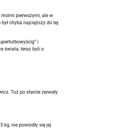
ą moimi pierwszymi, ale w
był chyba najcięższy do tej
superturbowyścig” i
 świata, teraz byli o
icz. Tuż po starcie zerwały
kg, nie powiodły się jej