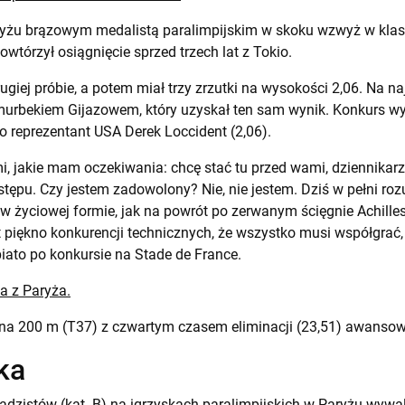
ryżu brązowym medalistą paralimpijskim w skoku wzwyż w klas
owtórzył osiągnięcie sprzed trzech lat z Tokio.
ugiej próbie, a potem miał trzy zrzutki na wysokości 2,06. Na 
urbekiem Gijazowem, który uzyskał ten sam wynik. Konkurs wygr
o reprezentant USA Derek Loccident (2,06).
, jakie mam oczekiwania: chcę stać tu przed wami, dziennikarz
tępu. Czy jestem zadowolony? Nie, nie jestem. Dziś w pełni 
 życiowej formie, jak na powrót po zerwanym ścięgnie Achillesa,
est piękno konkurencji technicznych, że wszystko musi współgra
ato po konkursie na Stade de France.
la z Paryża.
 na 200 m (T37) z czwartym czasem eliminacji (23,51) awansow
ka
adzistów (kat. B) na igrzyskach paralimpijskich w Paryżu wywa