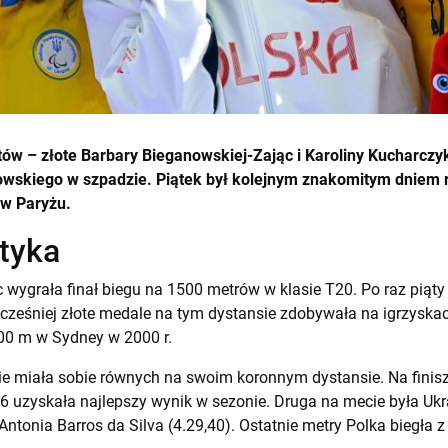
ów – złote Barbary Bieganowskiej-Zając i Karoliny Kucharczy
owskiego w szpadzie. Piątek był kolejnym znakomitym dniem r
 w Paryżu.
tyka
wygrała finał biegu na 1500 metrów w klasie T20. Po raz piąty 
Wcześniej złote medale na tym dystansie zdobywała na igrzyska
00 m w Sydney w 2000 r.
 miała sobie równych na swoim koronnym dystansie. Na finisz
6 uzyskała najlepszy wynik w sezonie. Druga na mecie była Uk
ka Antonia Barros da Silva (4.29,40). Ostatnie metry Polka biegł