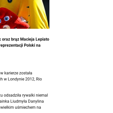
k oraz brąz Macieja Lepiato
eprezentacji Polski na
w karierze została
ch w Londynie 2012, Rio
u odsadziła rywalki niemal
rainka Liudmyła Danylina
a z wielkim uśmiechem na