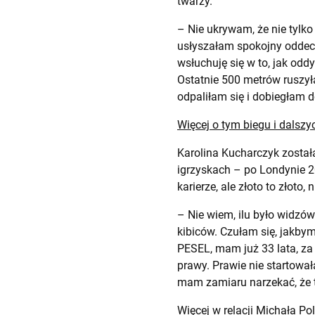
twarzy.
– Nie ukrywam, że nie tylk
usłyszałam spokojny oddech
wsłuchuję się w to, jak odd
Ostatnie 500 metrów ruszył
odpaliłam się i dobiegłam
Więcej o tym biegu i dalszy
Karolina Kucharczyk została
igrzyskach – po Londynie 2
karierze, ale złoto to złoto
– Nie wiem, ilu było widzów
kibiców. Czułam się, jakby
PESEL, mam już 33 lata, za
prawy. Prawie nie startował
mam zamiaru narzekać, że te
Więcej w relacji Michała Po