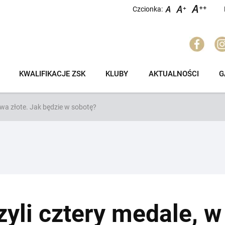
Czcionka:
KWALIFIKACJE ZSK
KLUBY
AKTUALNOŚCI
G
dwa złote. Jak będzie w sobotę?
czyli cztery medale, 