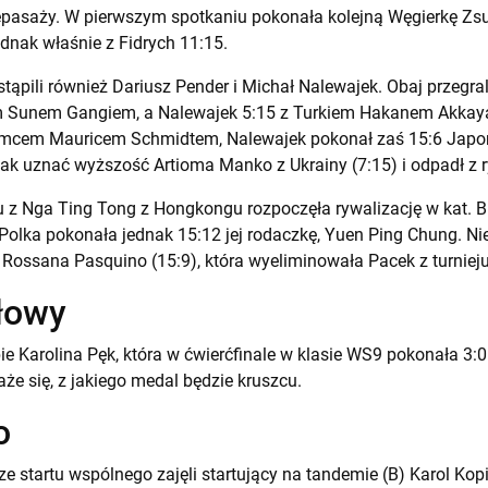
o repasaży. W pierwszym spotkaniu pokonała kolejną Węgierkę Z
ednak właśnie z Fidrych 11:15.
stąpili również Dariusz Pender i Michał Nalewajek. Obaj przegral
 Sunem Gangiem, a Nalewajek 5:15 z Turkiem Hakanem Akkayą –
iemcem Mauricem Schmidtem, Nalewajek pokonał zaś 15:6 Jap
nak uznać wyższość Artioma Manko z Ukrainy (7:15) i odpadł z r
łu z Nga Ting Tong z Hongkongu rozpoczęła rywalizację w kat. 
Polka pokonała jednak 15:12 jej rodaczkę, Yuen Ping Chung. Nie
 Rossana Pasquino (15:9), która wyeliminowała Pacek z turnieju
ołowy
e Karolina Pęk, która w ćwierćfinale w klasie WS9 pokonała 3:0 
że się, z jakiego medal będzie kruszcu.
o
e startu wspólnego zajęli startujący na tandemie (B) Karol Kop