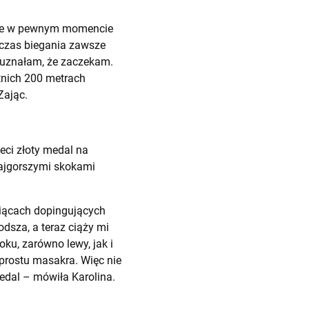
. Ale w pewnym momencie
dczas biegania zawsze
c uznałam, że zaczekam.
tnich 200 metrach
Zając.
zeci złoty medal na
najgorszymi skokami
ysiącach dopingujących
dsza, a teraz ciąży mi
ku, zarówno lewy, jak i
 prostu masakra. Więc nie
medal – mówiła Karolina.