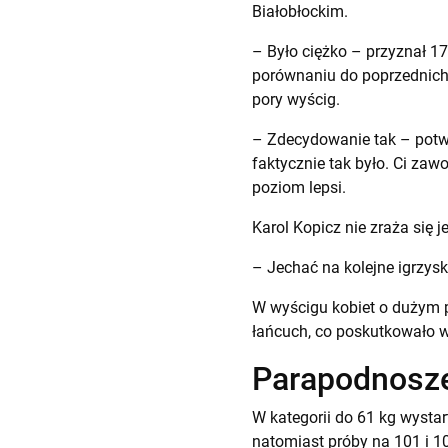
Białobłockim.
– Było ciężko – przyznał 17
porównaniu do poprzednich 
pory wyścig.
– Zdecydowanie tak – potwie
faktycznie tak było. Ci zaw
poziom lepsi.
Karol Kopicz nie zraża się j
– Jechać na kolejne igrzyska
W wyścigu kobiet o dużym p
łańcuch, co poskutkowało w
Parapodnosze
W kategorii do 61 kg wysta
natomiast próby na 101 i 10