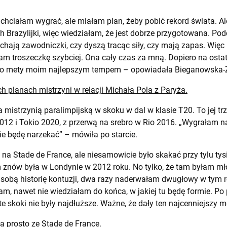
o chciałam wygrać, ale miałam plan, żeby pobić rekord świata
 Brazylijki, więc wiedziałam, że jest dobrze przygotowana. Po
ychają zawodniczki, czy dyszą tracąc siły, czy mają zapas. Wię
am troszeczkę szybciej. Ona cały czas za mną. Dopiero na osta
 do mety moim najlepszym tempem – opowiadała Bieganowska-
ch planach mistrzyni w relacji Michała Pola z Paryża.
 mistrzynią paralimpijską w skoku w dal w klasie T20. To jej tr
012 i Tokio 2020, z przerwą na srebro w Rio 2016. „Wygrałam 
, nie będę narzekać” – mówiła po starcie.
 na Stade de France, ale niesamowicie było skakać przy tylu t
m znów była w Londynie w 2012 roku. No tylko, że tam byłam mło
 sobą historię kontuzji, dwa razy naderwałam dwugłowy w tym ro
am, nawet nie wiedziałam do końca, w jakiej tu będę formie. Po
 skoki nie były najdłuższe. Ważne, że dały ten najcenniejszy 
la prosto ze Stade de France.