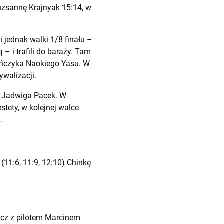
suzsannę Krajnyak 15:14, w
i jednak walki 1/8 finału –
 i trafili do baraży. Tam
ończyka Naokiego Yasu. W
ywalizacji.
B Jadwiga Pacek. W
stety, w kolejnej walce
.
(11:6, 11:9, 12:10) Chinkę
icz z pilotem Marcinem