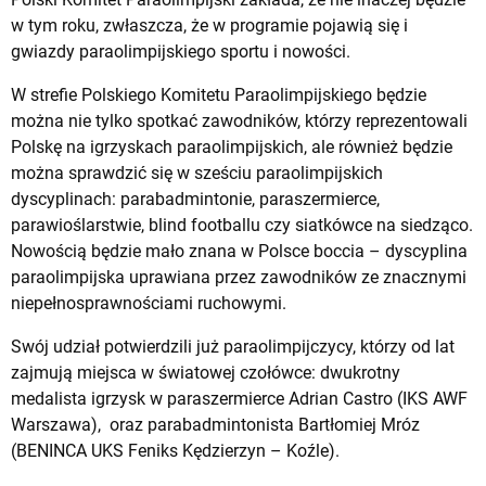
w tym roku, zwłaszcza, że w programie pojawią się i
gwiazdy paraolimpijskiego sportu i nowości.
W strefie Polskiego Komitetu Paraolimpijskiego będzie
można nie tylko spotkać zawodników, którzy reprezentowali
Polskę na igrzyskach paraolimpijskich, ale również będzie
można sprawdzić się w sześciu paraolimpijskich
dyscyplinach: parabadmintonie, paraszermierce,
parawioślarstwie, blind footballu czy siatkówce na siedząco.
Nowością będzie mało znana w Polsce boccia – dyscyplina
paraolimpijska uprawiana przez zawodników ze znacznymi
niepełnosprawnościami ruchowymi.
Swój udział potwierdzili już paraolimpijczycy, którzy od lat
zajmują miejsca w światowej czołówce: dwukrotny
medalista igrzysk w paraszermierce Adrian Castro (IKS AWF
Warszawa), oraz parabadmintonista Bartłomiej Mróz
(BENINCA UKS Feniks Kędzierzyn – Koźle).