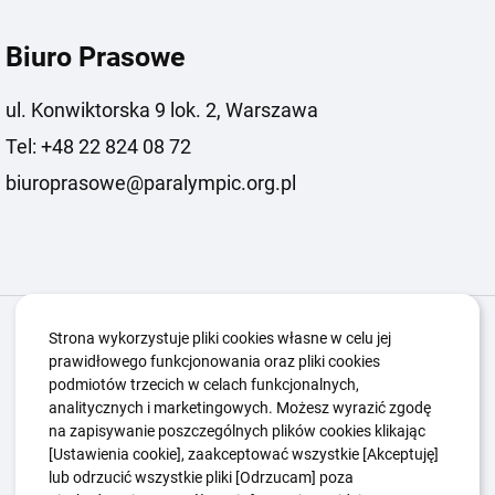
Biuro Prasowe
ul. Konwiktorska 9 lok. 2, Warszawa
Tel: +48 22 824 08 72
biuroprasowe@paralympic.org.pl
Igrzyska Paralimpijskie
O nas
Projekty
Strona wykorzystuje pliki cookies własne w celu jej
prawidłowego funkcjonowania oraz pliki cookies
Kwalifikacje ZSK
Kluby
Aktualności
Galeria
podmiotów trzecich w celach funkcjonalnych,
Edukacja
Guttmanny
Kontakt
analitycznych i marketingowych. Możesz wyrazić zgodę
na zapisywanie poszczególnych plików cookies klikając
[Ustawienia cookie], zaakceptować wszystkie [Akceptuję]
lub odrzucić wszystkie pliki [Odrzucam] poza
Polityka Ochrony Dzieci
Sygnaliści