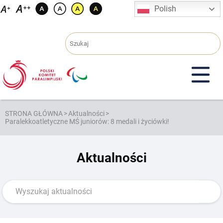
Przejdź
Polish
do
treści
STRONA GŁÓWNA
>
Aktualności
>
Paralekkoatletyczne MŚ juniorów: 8 medali i życiówki!
Aktualności