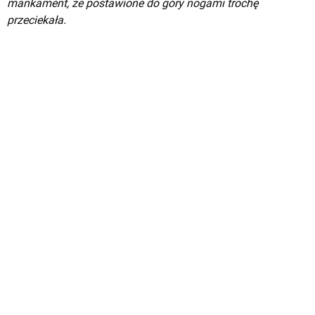
mankament, że postawione do góry nogami trochę
przeciekała.