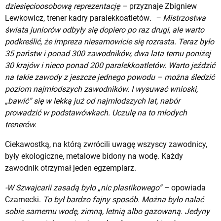
dziesięcioosobową reprezentację –
przyznaje Zbigniew
Lewkowicz, trener kadry paralekkoatletów
. – Mistrzostwa
świata juniorów odbyły się dopiero po raz drugi, ale warto
podkreślić, że impreza niesamowicie się rozrasta. Teraz było
35 państw i ponad 300 zawodników, dwa lata temu poniżej
30 krajów i nieco ponad 200 paralekkoatletów. Warto jeździć
na takie zawody z jeszcze jednego powodu – można śledzić
poziom najmłodszych zawodników. I wysuwać wnioski,
„bawić” się w lekką już od najmłodszych lat, nabór
prowadzić w podstawówkach. Uczulę na to młodych
trenerów.
Ciekawostką, na którą zwrócili uwagę wszyscy zawodnicy,
były ekologiczne, metalowe bidony na wodę. Każdy
zawodnik otrzymał jeden egzemplarz.
-W Szwajcarii zasadą było „nic plastikowego” –
opowiada
Czarnecki.
To był bardzo fajny sposób. Można było nalać
sobie samemu wodę, zimną, letnią albo gazowaną. Jedyny