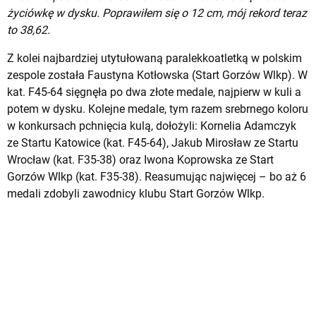
życiówkę w dysku. Poprawiłem się o 12 cm, mój rekord teraz
to 38,62.
Z kolei najbardziej utytułowaną paralekkoatletką w polskim
zespole została Faustyna Kotłowska (Start Gorzów Wlkp). W
kat. F45-64 sięgnęła po dwa złote medale, najpierw w kuli a
potem w dysku. Kolejne medale, tym razem srebrnego koloru
w konkursach pchnięcia kulą, dołożyli: Kornelia Adamczyk
ze Startu Katowice (kat. F45-64), Jakub Mirosław ze Startu
Wrocław (kat. F35-38) oraz Iwona Koprowska ze Start
Gorzów Wlkp (kat. F35-38). Reasumując najwięcej – bo aż 6
medali zdobyli zawodnicy klubu Start Gorzów Wlkp.