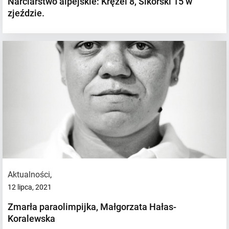
Narciarstwo alpejskie: Krężel 8, Sikorski 15 w
zjeździe.
Aktualności
,
12 lipca, 2021
Zmarła paraolimpijka, Małgorzata Hałas-
Koralewska