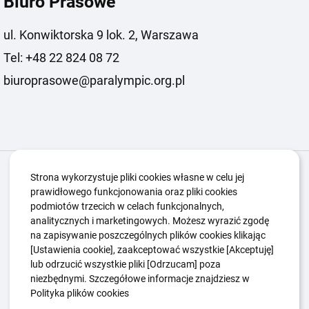
Biuro Prasowe
ul. Konwiktorska 9 lok. 2, Warszawa
Tel: +48 22 824 08 72
biuroprasowe@paralympic.org.pl
Igrzyska Paralimpijskie
O nas
Projekty
Strona wykorzystuje pliki cookies własne w celu jej
prawidłowego funkcjonowania oraz pliki cookies
Kwalifikacje ZSK
Kluby
Aktualności
Galeria
podmiotów trzecich w celach funkcjonalnych,
Edukacja
Guttmanny
Kontakt
analitycznych i marketingowych. Możesz wyrazić zgodę
na zapisywanie poszczególnych plików cookies klikając
[Ustawienia cookie], zaakceptować wszystkie [Akceptuję]
lub odrzucić wszystkie pliki [Odrzucam] poza
Polityka Ochrony Dzieci
Sygnaliści
niezbędnymi. Szczegółowe informacje znajdziesz w
Polityka plików cookie
Polityka prywatności
Polityka plików cookies