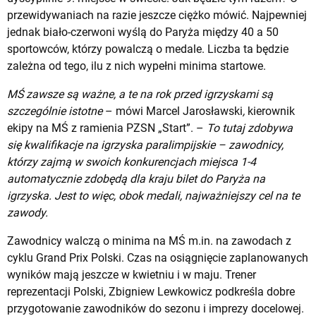
przewidywaniach na razie jeszcze ciężko mówić. Najpewniej
jednak biało-czerwoni wyślą do Paryża między 40 a 50
sportowców, którzy powalczą o medale. Liczba ta będzie
zależna od tego, ilu z nich wypełni minima startowe.
MŚ zawsze są ważne, a te na rok przed igrzyskami są
szczególnie istotne
– mówi Marcel Jarosławski
,
kierownik
ekipy na MŚ z ramienia PZSN „Start”. –
To tutaj zdobywa
się kwalifikacje na igrzyska paralimpijskie – zawodnicy,
którzy zajmą w swoich konkurencjach miejsca 1-4
automatycznie zdobędą dla kraju bilet do Paryża na
igrzyska. Jest to więc, obok medali, najważniejszy cel na te
zawody.
Zawodnicy walczą o minima na MŚ m.in. na zawodach z
cyklu Grand Prix Polski. Czas na osiągnięcie zaplanowanych
wyników mają jeszcze w kwietniu i w maju. Trener
reprezentacji Polski, Zbigniew Lewkowicz podkreśla dobre
przygotowanie zawodników do sezonu i imprezy docelowej.