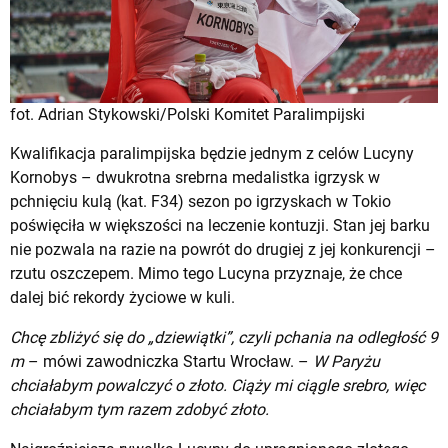
fot. Adrian Stykowski/Polski Komitet Paralimpijski
Kwalifikacja paralimpijska będzie jednym z celów Lucyny
Kornobys – dwukrotna srebrna medalistka igrzysk w
pchnięciu kulą (kat. F34) sezon po igrzyskach w Tokio
poświęciła w większości na leczenie kontuzji. Stan jej barku
nie pozwala na razie na powrót do drugiej z jej konkurencji –
rzutu oszczepem. Mimo tego Lucyna przyznaje, że chce
dalej bić rekordy życiowe w kuli.
Chcę zbliżyć się do „dziewiątki”, czyli pchania na odległość 9
m
– mówi zawodniczka Startu Wrocław. –
W Paryżu
chciałabym powalczyć o złoto. Ciąży mi ciągle srebro, więc
chciałabym tym razem zdobyć złoto.