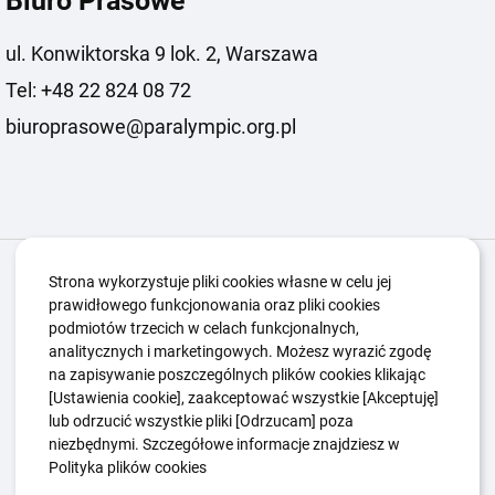
Biuro Prasowe
ul. Konwiktorska 9 lok. 2, Warszawa
Tel: +48 22 824 08 72
biuroprasowe@paralympic.org.pl
Igrzyska Paralimpijskie
O nas
Projekty
Strona wykorzystuje pliki cookies własne w celu jej
prawidłowego funkcjonowania oraz pliki cookies
Kwalifikacje ZSK
Kluby
Aktualności
Galeria
podmiotów trzecich w celach funkcjonalnych,
Edukacja
Guttmanny
Kontakt
analitycznych i marketingowych. Możesz wyrazić zgodę
na zapisywanie poszczególnych plików cookies klikając
[Ustawienia cookie], zaakceptować wszystkie [Akceptuję]
lub odrzucić wszystkie pliki [Odrzucam] poza
Polityka Ochrony Dzieci
Sygnaliści
niezbędnymi. Szczegółowe informacje znajdziesz w
Polityka plików cookie
Polityka prywatności
Polityka plików cookies