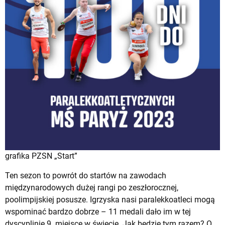
grafika PZSN „Start”
Ten sezon to powrót do startów na zawodach
międzynarodowych dużej rangi po zeszłorocznej,
poolimpijskiej posusze. Igrzyska nasi paralekkoatleci mogą
wspominać bardzo dobrze – 11 medali dało im w tej
dyscyplinie 9. miejsce w świecie. Jak będzie tym razem? O