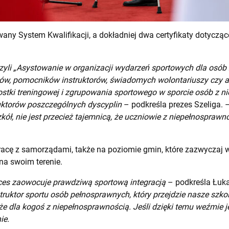
wany System Kwalifikacji, a dokładniej dwa certyfikaty dotycząc
 czyli „Asystowanie w organizacji wydarzeń sportowych dla osó
w, pomocników instruktorów, świadomych wolontariuszy czy an
dnostki treningowej i zgrupowania sportowego w sporcie osób z 
ruktorów poszczególnych dyscyplin
– podkreśla prezes Szeliga. 
ł, nie jest przecież tajemnicą, że uczniowie z niepełnosprawn
racę z samorządami, także na poziomie gmin, które zazwyczaj 
na swoim terenie.
oces zaowocuje prawdziwą sportową integracją
– podkreśla Łuk
truktor sportu osób pełnosprawnych, który przejdzie nasze szkole
że dla kogoś z niepełnosprawnością. Jeśli dzięki temu weźmie j
ie.