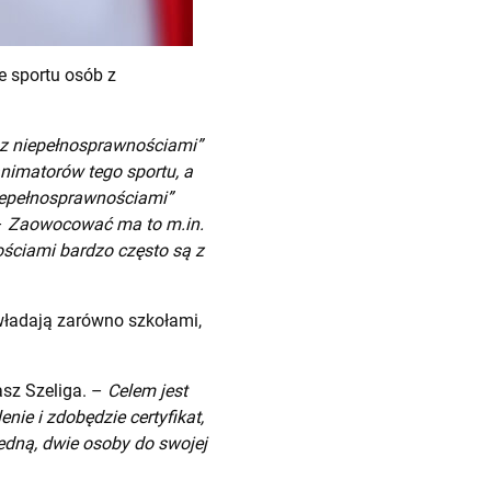
e sportu osób z
b z niepełnosprawnościami”
imatorów tego sportu, a
niepełnosprawnościami”
–
Zaowocować ma to m.in.
ościami bardzo często są z
władają zarówno szkołami,
asz Szeliga. –
Celem jest
nie i zdobędzie certyfikat,
edną, dwie osoby do swojej