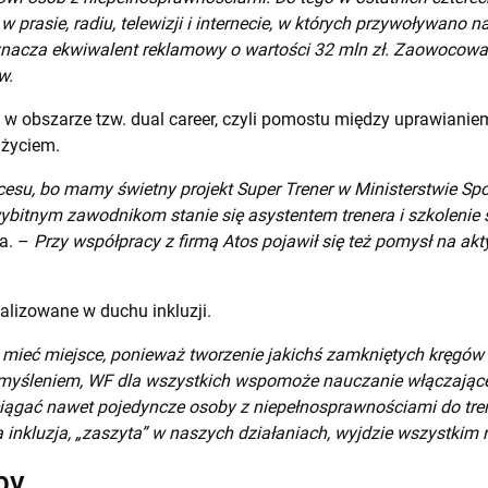
 w prasie, radiu, telewizji i internecie, w których przywoływano
oznacza ekwiwalent reklamowy o wartości 32 mln zł. Zaowocowa
w.
e w obszarze tzw. dual career, czyli pomostu między uprawiani
 życiem.
cesu, bo mamy świetny projekt Super Trener w Ministerstwie Sport
itnym zawodnikom stanie się asystentem trenera i szkolenie się
a. –
Przy współpracy z firmą Atos pojawił się też pomysł na a
ealizowane w duchu inkluzji.
i mieć miejsce, ponieważ tworzenie jakichś zamkniętych kręgów 
myśleniem, WF dla wszystkich wspomoże nauczanie włączające,
iągać nawet pojedyncze osoby z niepełnosprawnościami do tren
 inkluzja, „zaszyta” w naszych działaniach, wyjdzie wszystkim 
by