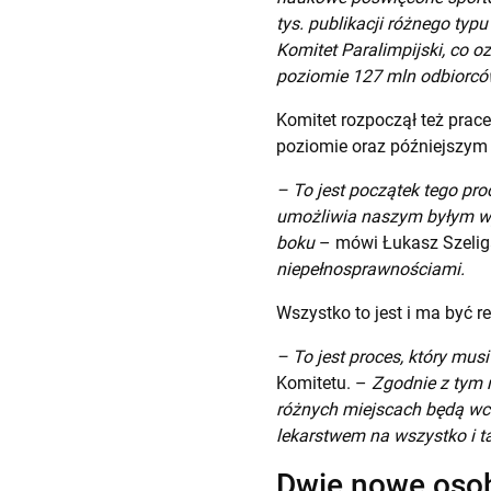
tys. publikacji różnego typu
Komitet Paralimpijski, co 
poziomie 127 mln odbiorcó
Komitet rozpoczął też prac
poziomie oraz późniejszym
– To jest początek tego pro
umożliwia naszym byłym wyb
boku
– mówi Łukasz Szelig
niepełnosprawnościami.
Wszystko to jest i ma być r
– To jest proces, który mus
Komitetu. –
Zgodnie z tym 
różnych miejscach będą wc
lekarstwem na wszystko i ta
Dwie nowe oso