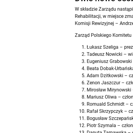
W składzie Zarządu nastąpi
Rehabilitacji, w miejsce z
Komisji Rewizyjnej – Andrz
Zarząd Polskiego Komitetu 
Łukasz Szeliga – pre
Tadeusz Nowicki – wi
Eugeniusz Grabowski 
Beata Dobak-Urbańsk
Adam Dzitkowski – c
Zenon Jaszczur – czł
Mirosław Mirynowski 
Mariusz Oliwa – czło
Romuald Schmidt – c
Rafał Skrzypczyk – c
Bogusław Szczepańsk
Piotr Szymala – czło
Danuta Tarnawska – 