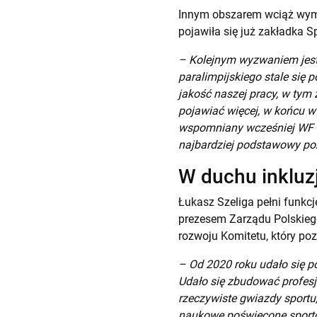
Innym obszarem wciąż wymag
pojawiła się już zakładka 
– Kolejnym wyzwaniem jest
paralimpijskiego stale się 
jakość naszej pracy, w tym
pojawiać więcej, w końcu w
wspomniany wcześniej WF to
najbardziej podstawowy po
W duchu inkluzj
Łukasz Szeliga pełni funkcj
prezesem Zarządu Polskieg
rozwoju Komitetu, który poz
– Od 2020 roku udało się p
Udało się zbudować profesjo
rzeczywiste gwiazdy sportu
naukowe poświęcone sporto