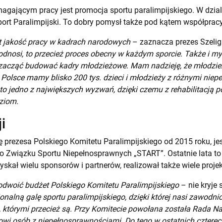
ającym pracy jest promocja sportu paralimpijskiego. W dziale 
Sport Paralimpijski. To dobry pomysł także pod kątem współprac
 jakość pracy w kadrach narodowych
– zaznacza prezes Szelig
podnosi, to przecież proces obecny w każdym sporcie. Także i 
 zacząć budować kadry młodzieżowe. Mam nadzieję, że młodzież
 Polsce mamy blisko 200 tys. dzieci i młodzieży z różnymi nie
 jedno z największych wyzwań, dzięki czemu z rehabilitacją p
ziom.
i
ę prezesa Polskiego Komitetu Paralimpijskiego od 2015 roku, je
o Związku Sportu Niepełnosprawnych „START”. Ostatnie lata to
yskał wielu sponsorów i partnerów, realizował także wiele proje
odwoić budżet Polskiego Komitetu Paralimpijskiego
– nie kryje 
nalną galę sportu paralimpijskiego, dzięki której nasi zawodni
, którymi przecież są. Przy Komitecie powołana została Rada N
wi osób z niepełnosprawnościami. Do tego w ostatnich cztere