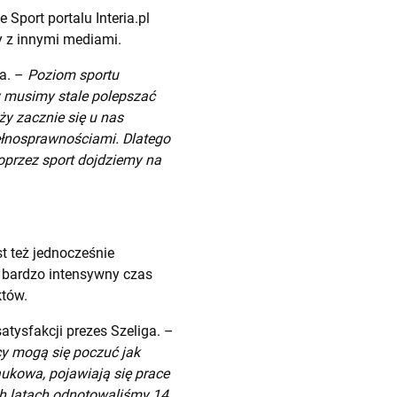
Sport portalu Interia.pl
y z innymi mediami.
a. –
Poziom sportu
my musimy stale polepszać
y zacznie się u nas
pełnosprawnościami. Dlatego
oprzez sport dojdziemy na
st też jednocześnie
 bardzo intensywny czas
któw.
satysfakcji prezes Szeliga. –
cy mogą się poczuć jak
aukowa, pojawiają się prace
ch latach odnotowaliśmy 14