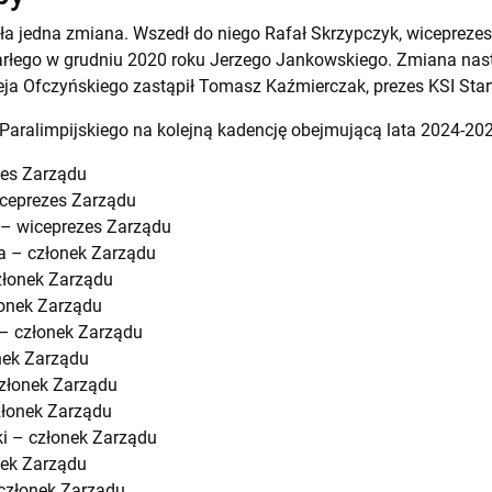
ła jedna zmiana. Wszedł do niego Rafał Skrzypczyk, wiceprezes
marłego w grudniu 2020 roku Jerzego Jankowskiego. Zmiana nast
eja Ofczyńskiego zastąpił Tomasz Kaźmierczak, prezes KSI Star
Paralimpijskiego na kolejną kadencję obejmującą lata 2024-20
zes Zarządu
ceprezes Zarządu
– wiceprezes Zarządu
a – członek Zarządu
złonek Zarządu
onek Zarządu
– członek Zarządu
nek Zarządu
złonek Zarządu
złonek Zarządu
i – członek Zarządu
nek Zarządu
członek Zarządu