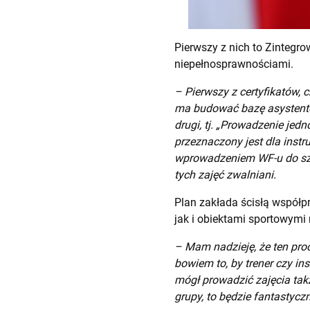
Pierwszy z nich to Zintegro
niepełnosprawnościami.
– Pierwszy z certyfikatów,
ma budować bazę asystentó
drugi, tj. „Prowadzenie je
przeznaczony jest dla inst
wprowadzeniem WF-u do szkó
tych zajęć zwalniani.
Plan zakłada ścisłą współp
jak i obiektami sportowymi 
– Mam nadzieję, że ten pr
bowiem to, by trener czy ins
mógł prowadzić zajęcia tak
grupy, to będzie fantastyczn