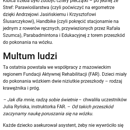
Kibica trzeba było zdobyć cztery pieczątki – po jednej ze
Stref: Parawioślarstwa (czyli poćwiczyć na ergometrze
dzięki Andrzejowi Jasińskiemu i Krzysztofowi
Ślusarczykowi), Handbike (czyli pokręcić stacjonarnie na
jednym z rowerów ręcznych, przywiezionych przez Rafała
Szumca), Parabadmintona i Edukacyjnej z torem przeszkód
do pokonania na wózku.
Multum ludzi
Ta ostatnia powstała we współpracy z mazowieckim
regionem Fundacji Aktywnej Rehabilitacji (FAR). Dzieci miały
do pokonania wózkiem dwie niziutkie przeszkody – rodzaj
krawężnika i próg.
– Jak dla mnie, radzą sobie świetnie
– chwaliła uczestników
Julia Ryńska, instruktorka FAR. –
Od takich przeszkód
zaczynamy naukę poruszania się na wózku.
Każde dziecko asekurował asystent, żeby nie wywróciło się