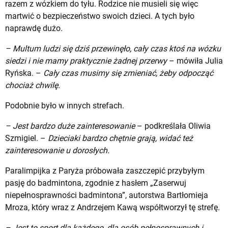
razem z wózkiem do tyłu. Rodzice nie musieli się więc
martwić o bezpieczeństwo swoich dzieci. A tych było
naprawdę dużo.
– Multum ludzi się dziś przewinęło, cały czas ktoś na wózku
siedzi i nie mamy praktycznie żadnej przerwy
– mówiła Julia
Ryńska. –
Cały czas musimy się zmieniać, żeby odpocząć
chociaż chwilę.
Podobnie było w innych strefach.
– Jest bardzo duże zainteresowanie
– podkreślała Oliwia
Szmigiel. –
Dzieciaki bardzo chętnie grają, widać też
zainteresowanie u dorosłych.
Paralimpijka z Paryża próbowała zaszczepić przybyłym
pasję do badmintona, zgodnie z hasłem „Zaserwuj
niepełnosprawności badmintona”, autorstwa Bartłomieja
Mroza, który wraz z Andrzejem Kawą współtworzył tę strefę.
– Jest to sport dla każdego, dla osób pełnosprawnych i