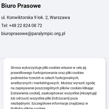
Biuro Prasowe
ul. Konwiktorska 9 lok. 2, Warszawa
Tel: +48 22 824 08 72
biuroprasowe@paralympic.org.pl
Igrzyska Paralimpijskie
O nas
Projekty
Strona wykorzystuje pliki cookies własne w celu jej
prawidłowego funkcjonowania oraz pliki cookies
Kwalifikacje ZSK
Kluby
Aktualności
Galeria
podmiotów trzecich w celach funkcjonalnych,
Edukacja
Guttmanny
Kontakt
analitycznych i marketingowych. Możesz wyrazić zgodę
na zapisywanie poszczególnych plików cookies klikając
[Ustawienia cookie], zaakceptować wszystkie [Akceptuję]
lub odrzucić wszystkie pliki [Odrzucam] poza
Polityka Ochrony Dzieci
Sygnaliści
niezbędnymi. Szczegółowe informacje znajdziesz w
Polityka plików cookie
Polityka prywatności
Polityka plików cookies