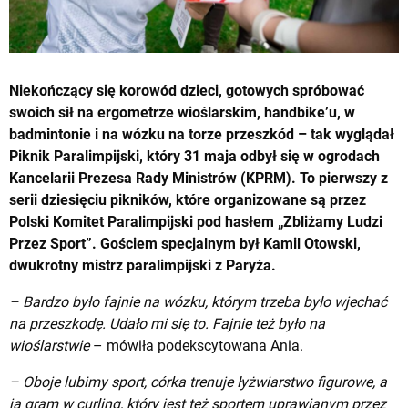
Niekończący się korowód dzieci, gotowych spróbować
swoich sił na ergometrze wioślarskim, handbike’u, w
badmintonie i na wózku na torze przeszkód – tak wyglądał
Piknik Paralimpijski, który 31 maja odbył się w ogrodach
Kancelarii Prezesa Rady Ministrów (KPRM). To pierwszy z
serii dziesięciu pikników, które organizowane są przez
Polski Komitet Paralimpijski pod hasłem „Zbliżamy Ludzi
Przez Sport”. Gościem specjalnym był Kamil Otowski,
dwukrotny mistrz paralimpijski z Paryża.
– Bardzo było fajnie na wózku, którym trzeba było wjechać
na przeszkodę. Udało mi się to. Fajnie też było na
wioślarstwie
– mówiła podekscytowana Ania.
– Oboje lubimy sport, córka trenuje łyżwiarstwo figurowe, a
ja gram w curling, który jest też sportem uprawianym przez