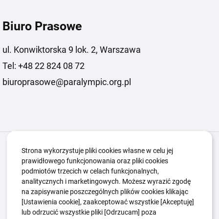
Biuro Prasowe
ul. Konwiktorska 9 lok. 2, Warszawa
Tel: +48 22 824 08 72
biuroprasowe@paralympic.org.pl
Igrzyska Paralimpijskie
O nas
Projekty
Strona wykorzystuje pliki cookies własne w celu jej
prawidłowego funkcjonowania oraz pliki cookies
Kwalifikacje ZSK
Kluby
Aktualności
Galeria
podmiotów trzecich w celach funkcjonalnych,
Edukacja
Guttmanny
Kontakt
analitycznych i marketingowych. Możesz wyrazić zgodę
na zapisywanie poszczególnych plików cookies klikając
[Ustawienia cookie], zaakceptować wszystkie [Akceptuję]
lub odrzucić wszystkie pliki [Odrzucam] poza
Polityka Ochrony Dzieci
Sygnaliści