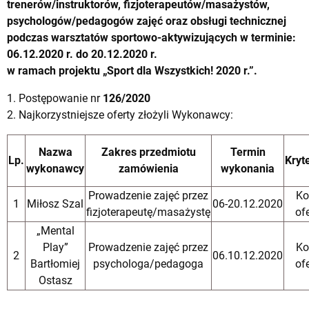
trenerów/instruktorów, fizjoterapeutów/masażystów,
psychologów/pedagogów zajęć oraz obsługi technicznej
podczas warsztatów sportowo-aktywizujących w terminie:
06.12.2020 r. do 20.12.2020 r.
w ramach projektu „Sport dla Wszystkich! 2020 r.”.
1. Postępowanie nr
126/2020
2. Najkorzystniejsze oferty złożyli Wykonawcy:
Nazwa
Zakres przedmiotu
Termin
Lp.
Kryt
wykonawcy
zamówienia
wykonania
Prowadzenie zajęć przez
Ko
1
Miłosz Szal
06-20.12.2020
fizjoterapeutę/masażystę
of
„Mental
Play”
Prowadzenie zajęć przez
Ko
2
06.10.12.2020
Bartłomiej
psychologa/pedagoga
of
Ostasz