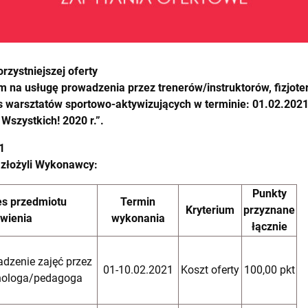
rzystniejszej oferty
 na usługę prowadzenia przez trenerów/instruktorów, fizjo
 warsztatów sportowo-aktywizujących w terminie: 01.02.2021 r
Wszystkich! 2020 r.”.
1
y złożyli Wykonawcy:
Punkty
es przedmiotu
Termin
Kryterium
przyznane
wienia
wykonania
łącznie
dzenie zajęć przez
01-10.02.2021
Koszt oferty
100,00 pkt
hologa/pedagoga