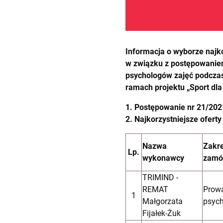
Informacja o wyborze najko
w związku z postępowaniem
psychologów zajęć podczas
ramach projektu „Sport dla 
1. Postępowanie nr 21/202
2. Najkorzystniejsze ofert
Nazwa
Zakr
Lp.
wykonawcy
zamó
TRIMIND -
REMAT
Prowa
1
Małgorzata
psyc
Fijałek-Żuk