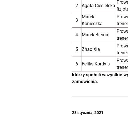
Prowa
2
Agata Ciesielska
fizjo
Marek
Prowa
3
Konieczka
trene
Prowa
4
Marek Biernat
trene
Prowa
5
Zhao Xia
trene
Prowa
6
Feliks Kordy s
trene
którzy spełnili wszystkie 
zamówienia.
28 stycznia, 2021