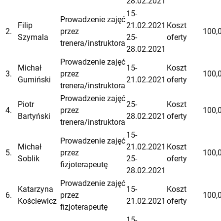
28.02.2021
15-
Prowadzenie zajęć
Filip
21.02.2021
Koszt
2.
przez
100,0
Szymala
25-
oferty
trenera/instruktora
28.02.2021
Prowadzenie zajęć
Michał
15-
Koszt
3.
przez
100,0
Gumiński
21.02.2021
oferty
trenera/instruktora
Prowadzenie zajęć
Piotr
25-
Koszt
4.
przez
100,0
Bartyński
28.02.2021
oferty
trenera/instruktora
15-
Prowadzenie zajęć
Michał
21.02.2021
Koszt
5.
przez
100,0
Soblik
25-
oferty
fizjoterapeutę
28.02.2021
Prowadzenie zajęć
Katarzyna
15-
Koszt
6.
przez
100,0
Kościewicz
21.02.2021
oferty
fizjoterapeutę
15-