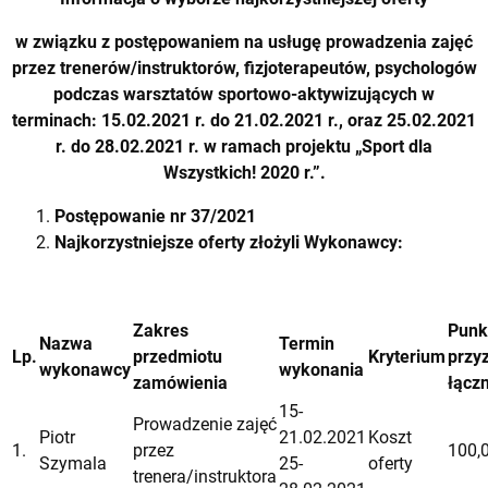
w związku z postępowaniem
na usługę prowadzenia
zajęć
przez trenerów/instruktorów, fizjoterapeutów, psychologów
podczas warsztatów sportowo-aktywizujących w
terminach: 15.02.2021 r. do 21.02.2021 r., oraz 25.02.2021
r. do 28.02.2021 r. w ramach projektu „Sport dla
Wszystkich! 2020 r.”.
Postępowanie
nr 37/2021
Najkorzystniejsze oferty złożyli Wykonawcy:
Zakres
Punk
Nazwa
Termin
Lp.
przedmiotu
Kryterium
przy
wykonawcy
wykonania
zamówienia
łącz
15-
Prowadzenie zajęć
Piotr
21.02.2021
Koszt
1.
przez
100,0
Szymala
25-
oferty
trenera/instruktora