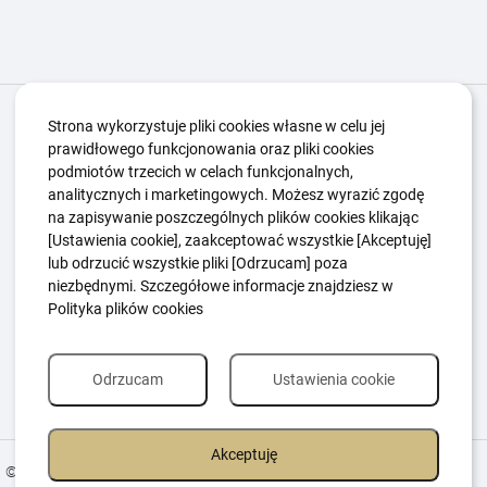
Igrzyska Paralimpijskie
O nas
Projekty
Strona wykorzystuje pliki cookies własne w celu jej
prawidłowego funkcjonowania oraz pliki cookies
Kwalifikacje ZSK
Kluby
Aktualności
Galeria
podmiotów trzecich w celach funkcjonalnych,
Edukacja
Guttmanny
Kontakt
analitycznych i marketingowych. Możesz wyrazić zgodę
na zapisywanie poszczególnych plików cookies klikając
[Ustawienia cookie], zaakceptować wszystkie [Akceptuję]
lub odrzucić wszystkie pliki [Odrzucam] poza
Polityka Ochrony Dzieci
Sygnaliści
niezbędnymi. Szczegółowe informacje znajdziesz w
Polityka plików cookie
Polityka prywatności
Polityka plików cookies
Odrzucam
Ustawienia cookie
Akceptuję
© 2026 All Rights Reserved.