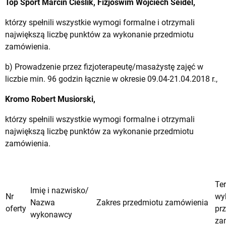
Top Sport Marcin Cieślik, Fizjoswim Wojciech Seidel,
którzy spełnili wszystkie wymogi formalne i otrzymali
największą liczbę punktów za wykonanie przedmiotu
zamówienia.
b) Prowadzenie przez fizjoterapeutę/masażystę zajęć w
liczbie min. 96 godzin łącznie w okresie 09.04-21.04.2018 r.,
Kromo Robert Musiorski,
którzy spełnili wszystkie wymogi formalne i otrzymali
największą liczbę punktów za wykonanie przedmiotu
zamówienia.
Te
Imię i nazwisko/
Nr
wy
Nazwa
Zakres przedmiotu zamówienia
oferty
pr
wykonawcy
za