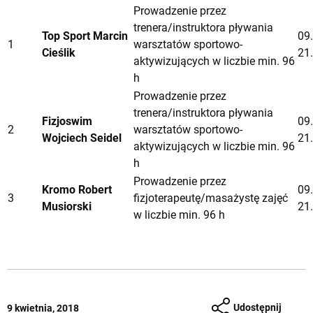
Prowadzenie przez
trenera/instruktora pływania
Top Sport Marcin
09.
1
warsztatów sportowo-
Cieślik
21.
aktywizujących w liczbie min. 96
h
Prowadzenie przez
trenera/instruktora pływania
Fizjoswim
09.
2
warsztatów sportowo-
Wojciech Seidel
21.
aktywizujących w liczbie min. 96
h
Prowadzenie przez
Kromo Robert
09.
3
fizjoterapeutę/masażystę zajęć
Musiorski
21.
w liczbie min. 96 h
Udostępnij
9 kwietnia, 2018