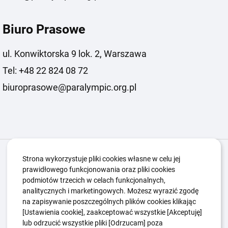
Biuro Prasowe
ul. Konwiktorska 9 lok. 2, Warszawa
Tel: +48 22 824 08 72
biuroprasowe@paralympic.org.pl
Igrzyska Paralimpijskie
O nas
Projekty
Strona wykorzystuje pliki cookies własne w celu jej
prawidłowego funkcjonowania oraz pliki cookies
Kwalifikacje ZSK
Kluby
Aktualności
Galeria
podmiotów trzecich w celach funkcjonalnych,
Edukacja
Guttmanny
Kontakt
analitycznych i marketingowych. Możesz wyrazić zgodę
na zapisywanie poszczególnych plików cookies klikając
[Ustawienia cookie], zaakceptować wszystkie [Akceptuję]
lub odrzucić wszystkie pliki [Odrzucam] poza
Polityka Ochrony Dzieci
Sygnaliści