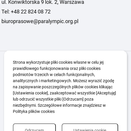
ul. Konwiktorska 9 lok. 2, Warszawa
Tel: +48 22 824 08 72
biuroprasowe@paralympic.org.pl
Igrzyska Paralimpijskie
O nas
Projekty
Strona wykorzystuje pliki cookies własne w celu jej
prawidłowego funkcjonowania oraz pliki cookies
Kwalifikacje ZSK
Kluby
Aktualności
Galeria
podmiotów trzecich w celach funkcjonalnych,
Edukacja
Guttmanny
Kontakt
analitycznych i marketingowych. Możesz wyrazić zgodę
na zapisywanie poszczególnych plików cookies klikając
[Ustawienia cookie], zaakceptować wszystkie [Akceptuję]
lub odrzucić wszystkie pliki [Odrzucam] poza
Polityka Ochrony Dzieci
Sygnaliści
niezbędnymi. Szczegółowe informacje znajdziesz w
Polityka plików cookie
Polityka prywatności
Polityka plików cookies
Odrzucam
Ustawienia cookie