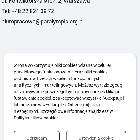
ul. Konwiktorska 9 lok. 2, Warszawa
Tel: +48 22 824 08 72
biuroprasowe@paralympic.org.pl
Igrzyska Paralimpijskie
O nas
Projekty
Strona wykorzystuje pliki cookies własne w celu jej
prawidłowego funkcjonowania oraz pliki cookies
Kwalifikacje ZSK
Kluby
Aktualności
Galeria
podmiotów trzecich w celach funkcjonalnych,
Edukacja
Guttmanny
Kontakt
analitycznych i marketingowych. Możesz wyrazić zgodę
na zapisywanie poszczególnych plików cookies klikając
[Ustawienia cookie], zaakceptować wszystkie [Akceptuję]
lub odrzucić wszystkie pliki [Odrzucam] poza
Polityka Ochrony Dzieci
Sygnaliści
niezbędnymi. Szczegółowe informacje znajdziesz w
Polityka plików cookie
Polityka prywatności
Polityka plików cookies
Odrzucam
Ustawienia cookie