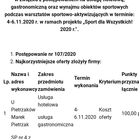
gastronomiczną oraz wynajmu obiektów sportowych
podczas warsztatów sportowo-aktywizujących w terminie:
4-6.11.2020 r.
w ramach projektu „Sport dla Wszystkich!
2020 r.”.
Postępowanie
nr 107/2020
Najkorzystniejsze oferty złożyły firmy:
Nazwa i
Zakres
Punkty
Termin
Lp.
adres
przedmiotu
Kryterium
przyzn
wykonania
wykonawcy
zamówienia
łącznie
Usługa
U
hotelowa
Pietrzaków
4-
Koszt
1
100,00 
Marek
usługa
6.11.2020
oferty
Pietrzak
gastronomiczna
SP nr 4 z