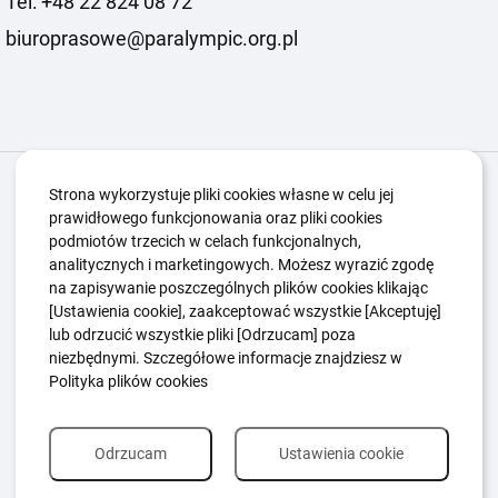
Tel: +48 22 824 08 72
biuroprasowe@paralympic.org.pl
Igrzyska Paralimpijskie
O nas
Projekty
Strona wykorzystuje pliki cookies własne w celu jej
prawidłowego funkcjonowania oraz pliki cookies
Kwalifikacje ZSK
Kluby
Aktualności
Galeria
podmiotów trzecich w celach funkcjonalnych,
Edukacja
Guttmanny
Kontakt
analitycznych i marketingowych. Możesz wyrazić zgodę
na zapisywanie poszczególnych plików cookies klikając
[Ustawienia cookie], zaakceptować wszystkie [Akceptuję]
lub odrzucić wszystkie pliki [Odrzucam] poza
Polityka Ochrony Dzieci
Sygnaliści
niezbędnymi. Szczegółowe informacje znajdziesz w
Polityka plików cookie
Polityka prywatności
Polityka plików cookies
Odrzucam
Ustawienia cookie