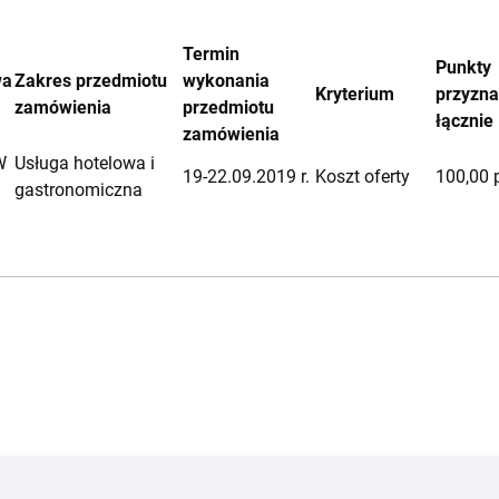
Termin
Punkty
wa
Zakres przedmiotu
wykonania
Kryterium
przyzn
zamówienia
przedmiotu
łącznie
zamówienia
W
Usługa hotelowa i
19-22.09.2019 r.
Koszt oferty
100,00 
gastronomiczna