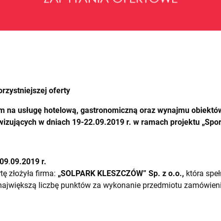
rzystniejszej oferty
m na usługę hotelową, gastronomiczną oraz wynajmu obiektó
izujących w dniach 19-22.09.2019 r. w ramach projektu „Sport
09
.
09.2019 r.
tę złożyła firma:
„SOLPARK KLESZCZÓW” Sp. z o.o.,
która speł
 największą liczbę punktów za wykonanie przedmiotu zamówieni