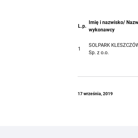
Imię i nazwisko/ Naz
L.p.
wykonawcy
SOLPARK KLESZCZÓ
1
Sp. z o.o.
17 września, 2019