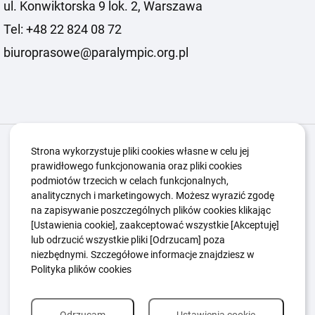
ul. Konwiktorska 9 lok. 2, Warszawa
Tel: +48 22 824 08 72
biuroprasowe@paralympic.org.pl
Igrzyska Paralimpijskie
O nas
Projekty
Strona wykorzystuje pliki cookies własne w celu jej
prawidłowego funkcjonowania oraz pliki cookies
Kwalifikacje ZSK
Kluby
Aktualności
Galeria
podmiotów trzecich w celach funkcjonalnych,
Edukacja
Guttmanny
Kontakt
analitycznych i marketingowych. Możesz wyrazić zgodę
na zapisywanie poszczególnych plików cookies klikając
[Ustawienia cookie], zaakceptować wszystkie [Akceptuję]
lub odrzucić wszystkie pliki [Odrzucam] poza
Polityka Ochrony Dzieci
Sygnaliści
niezbędnymi. Szczegółowe informacje znajdziesz w
Polityka plików cookie
Polityka prywatności
Polityka plików cookies