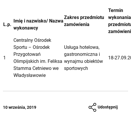
Termin
Zakres przedmiotu
wykonania
Imię i nazwisko/ Nazwa
L.p.
zamówienia
przedmiot
wykonawcy
zamówien
Centralny Ośrodek
Sportu – Ośrodek
Usługa hotelowa,
Przygotowań
gastronomiczna i
1
18-27.09.2
Olimpijskich im. Feliksa
wynajmu obiektów
Stamma Cetniewo we
sportowych
Władysławowie
Udostępnij
10 września, 2019