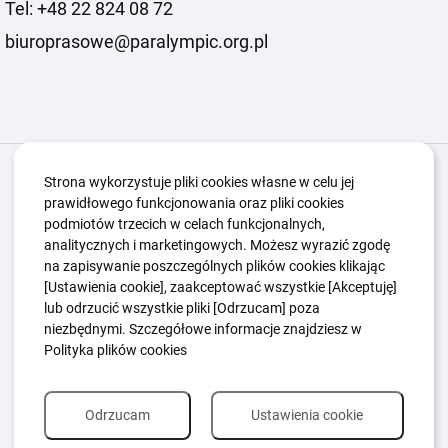
Tel: +48 22 824 08 72
biuroprasowe@paralympic.org.pl
Igrzyska Paralimpijskie
O nas
Projekty
Strona wykorzystuje pliki cookies własne w celu jej
prawidłowego funkcjonowania oraz pliki cookies
Kwalifikacje ZSK
Kluby
Aktualności
Galeria
podmiotów trzecich w celach funkcjonalnych,
Edukacja
Guttmanny
Kontakt
analitycznych i marketingowych. Możesz wyrazić zgodę
na zapisywanie poszczególnych plików cookies klikając
[Ustawienia cookie], zaakceptować wszystkie [Akceptuję]
lub odrzucić wszystkie pliki [Odrzucam] poza
Polityka Ochrony Dzieci
Sygnaliści
niezbędnymi. Szczegółowe informacje znajdziesz w
Polityka plików cookie
Polityka prywatności
Polityka plików cookies
Odrzucam
Ustawienia cookie