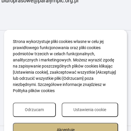
biuroprasowe@paralympic.org.pl
Igrzyska Paralimpijskie
O nas
Projekty
Strona wykorzystuje pliki cookies własne w celu jej
prawidłowego funkcjonowania oraz pliki cookies
Kwalifikacje ZSK
Kluby
Aktualności
Galeria
podmiotów trzecich w celach funkcjonalnych,
Edukacja
Guttmanny
Kontakt
analitycznych i marketingowych. Możesz wyrazić zgodę
na zapisywanie poszczególnych plików cookies klikając
[Ustawienia cookie], zaakceptować wszystkie [Akceptuję]
lub odrzucić wszystkie pliki [Odrzucam] poza
Polityka Ochrony Dzieci
Sygnaliści
niezbędnymi. Szczegółowe informacje znajdziesz w
Polityka plików cookie
Polityka prywatności
Polityka plików cookies
Odrzucam
Ustawienia cookie
Akceptuję