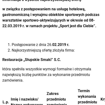
w związku z postępowaniem na usługę hotelową,
gastronomiczną i wynajmu obiektów sportowych podczas
warsztatów sportowo-aktywizujących w okresie od 08-
22.03.2019 r. w ramach projektu „Sport jest dla Ciebie”.
Postępowanie z dnia 26.
02.2019 r.
Najkorzystniejszą ofertę złożyła firma:
Restauracja „Słupskie Smaki” S.C.
która spełniła wszystkie wymogi formalne i otrzymała
największą liczbę punktów za wykonanie przedmiotu
zamówienia.
Termin
Zakres
wykonania
Imię i nazwisko/
przedmiotu
Kr
L.p.
przedmiotu
Nazwa wykonawcy
zamówienia