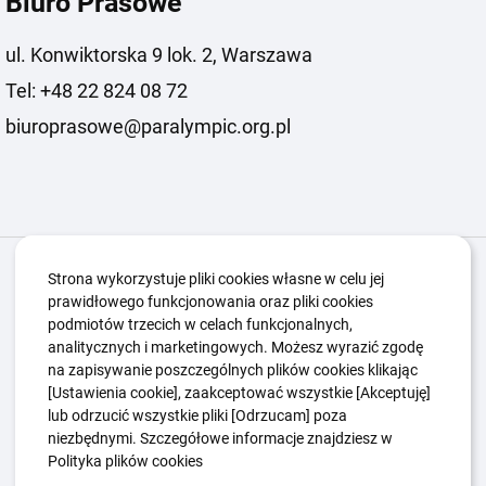
Biuro Prasowe
ul. Konwiktorska 9 lok. 2, Warszawa
Tel: +48 22 824 08 72
biuroprasowe@paralympic.org.pl
Igrzyska Paralimpijskie
O nas
Projekty
Strona wykorzystuje pliki cookies własne w celu jej
prawidłowego funkcjonowania oraz pliki cookies
Kwalifikacje ZSK
Kluby
Aktualności
Galeria
podmiotów trzecich w celach funkcjonalnych,
Edukacja
Guttmanny
Kontakt
analitycznych i marketingowych. Możesz wyrazić zgodę
na zapisywanie poszczególnych plików cookies klikając
[Ustawienia cookie], zaakceptować wszystkie [Akceptuję]
lub odrzucić wszystkie pliki [Odrzucam] poza
Polityka Ochrony Dzieci
Sygnaliści
niezbędnymi. Szczegółowe informacje znajdziesz w
Polityka plików cookie
Polityka prywatności
Polityka plików cookies