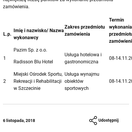
zamówienia.
Termin
Zakres przedmiotu
wykonania
Imię i nazwisko/ Nazwa
L.p.
zamówienia
przedmiot
wykonawcy
zamówien
Pazim Sp. z o.o.
Usługa hotelowa i
1
08-14.11.2
Radisson Blu Hotel
gastronomiczna
Miejski Ośrodek Sportu,
Usługa wynajmu
2
Rekreacji i Rehabilitacji
obiektów
08-14.11.2
w Szczecinie
sportowych
Udostępnij
6 listopada, 2018