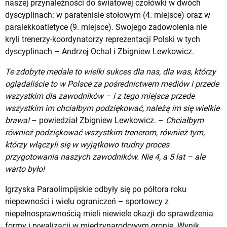
naszej przynależności do światowej czołówki w dwóch
dyscyplinach: w paratenisie stołowym (4. miejsce) oraz w
paralekkoatletyce (9. miejsce). Swojego zadowolenia nie
kryli trenerzy-koordynatorzy reprezentacji Polski w tych
dyscyplinach – Andrzej Ochal i Zbigniew Lewkowicz.
Te zdobyte medale to wielki sukces dla nas, dla was, którzy
oglądaliście to w Polsce za pośrednictwem mediów i przede
wszystkim dla zawodników – i z tego miejsca przede
wszystkim im chciałbym podziękować, należą im się wielkie
brawa!
– powiedział Zbigniew Lewkowicz. –
Chciałbym
również podziękować wszystkim trenerom, również tym,
którzy włączyli się w wyjątkowo trudny proces
przygotowania naszych zawodników. Nie 4, a 5 lat – ale
warto było!
Igrzyska Paraolimpijskie odbyły się po półtora roku
niepewności i wielu ograniczeń – sportowcy z
niepełnosprawnością mieli niewiele okazji do sprawdzenia
formy i rywalizacji w międzynarodowym gronie. Wynik