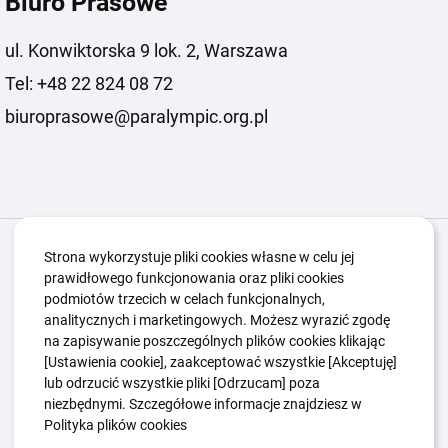
Biuro Prasowe
ul. Konwiktorska 9 lok. 2, Warszawa
Tel: +48 22 824 08 72
biuroprasowe@paralympic.org.pl
Igrzyska Paralimpijskie
O nas
Projekty
Strona wykorzystuje pliki cookies własne w celu jej
prawidłowego funkcjonowania oraz pliki cookies
Kwalifikacje ZSK
Kluby
Aktualności
Galeria
podmiotów trzecich w celach funkcjonalnych,
Edukacja
Guttmanny
Kontakt
analitycznych i marketingowych. Możesz wyrazić zgodę
na zapisywanie poszczególnych plików cookies klikając
[Ustawienia cookie], zaakceptować wszystkie [Akceptuję]
lub odrzucić wszystkie pliki [Odrzucam] poza
Polityka Ochrony Dzieci
Sygnaliści
niezbędnymi. Szczegółowe informacje znajdziesz w
Polityka plików cookie
Polityka prywatności
Polityka plików cookies