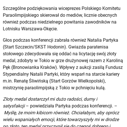
Szczególne podziękowania wiceprezes Polskiego Komitetu
Paraolimpijskiego skierował do mediów, licznie obecnych
również podczas niedzielnego powitania zawodników na
Lotnisku Warszawa-Okęcie.
Głos podczas konferencji zabrała również Natalia Partyka
(Start Szczecin/SKST Hodonin). Gwiazda paratenisa
stołowego zdecydowała się oddać na licytację swój złoty
medal, zdobyty w Tokio w grze drużynowej razem z Karoliną
Pęk (Bronowianka Kraków). Wpływy z aukcji zasilą Fundusz
Stypendialny Natalii Partyki, który wsparł na starcie kariery
m.in. Renatę Śliwińską (Start Gorzów Wielkopolski),
mistrzynię paraolimpijską z Tokio w pchnięciu kulą.
Złoty medal dostarczył mi dużo radości, dumy i
satysfakcji
– powiedziała Partyka podczas konferencji. –
Myślę, że moim kibicom również. Chciałabym, aby oprócz
wielu wspaniałych emocji, które towarzyszyły mi w drodze
po złoto, ten medal przyczynił się do czegoś dobrego i