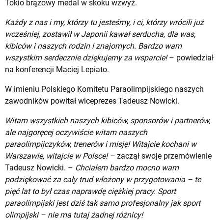
Tokio brązowy medal w skoku wzwyż.
Każdy z nas i my, którzy tu jesteśmy, i ci, którzy wrócili już
wcześniej, zostawił w Japonii kawał serducha, dla was,
kibiców i naszych rodzin i znajomych. Bardzo wam
wszystkim serdecznie dziękujemy za wsparcie!
– powiedział
na konferencji Maciej Lepiato.
W imieniu Polskiego Komitetu Paraolimpijskiego naszych
zawodników powitał wiceprezes Tadeusz Nowicki.
Witam wszystkich naszych kibiców, sponsorów i partnerów,
ale najgoręcej oczywiście witam naszych
paraolimpijczyków, trenerów i misję! Witajcie kochani w
Warszawie, witajcie w Polsce! –
zaczął swoje przemówienie
Tadeusz Nowicki. –
Chciałem bardzo mocno wam
podziękować za cały trud włożony w przygotowania – te
pięć lat to był czas naprawdę ciężkiej pracy. Sport
paraolimpijski jest dziś tak samo profesjonalny jak sport
olimpijski – nie ma tutaj żadnej różnicy!