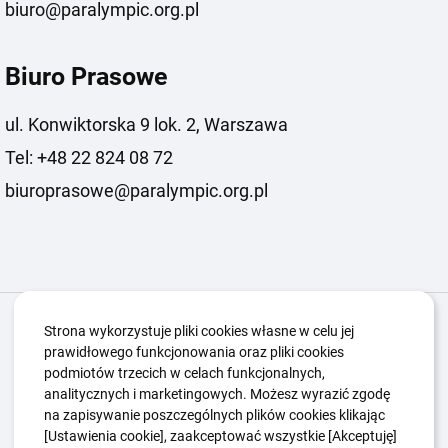
biuro@paralympic.org.pl
Biuro Prasowe
ul. Konwiktorska 9 lok. 2, Warszawa
Tel: +48 22 824 08 72
biuroprasowe@paralympic.org.pl
Igrzyska Paralimpijskie
O nas
Projekty
Strona wykorzystuje pliki cookies własne w celu jej
prawidłowego funkcjonowania oraz pliki cookies
Kwalifikacje ZSK
Kluby
Aktualności
Galeria
podmiotów trzecich w celach funkcjonalnych,
Edukacja
Guttmanny
Kontakt
analitycznych i marketingowych. Możesz wyrazić zgodę
na zapisywanie poszczególnych plików cookies klikając
[Ustawienia cookie], zaakceptować wszystkie [Akceptuję]