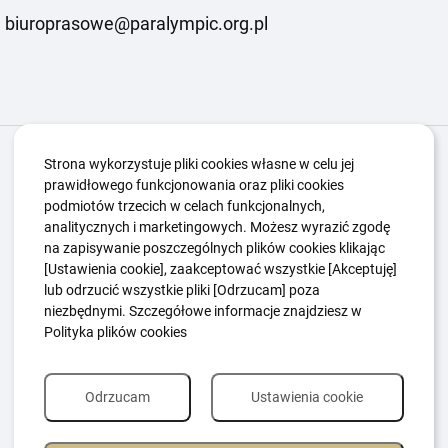
biuroprasowe@paralympic.org.pl
Igrzyska Paralimpijskie
O nas
Projekty
Strona wykorzystuje pliki cookies własne w celu jej
prawidłowego funkcjonowania oraz pliki cookies
Kwalifikacje ZSK
Kluby
Aktualności
Galeria
podmiotów trzecich w celach funkcjonalnych,
Edukacja
Guttmanny
Kontakt
analitycznych i marketingowych. Możesz wyrazić zgodę
na zapisywanie poszczególnych plików cookies klikając
[Ustawienia cookie], zaakceptować wszystkie [Akceptuję]
lub odrzucić wszystkie pliki [Odrzucam] poza
Polityka Ochrony Dzieci
Sygnaliści
niezbędnymi. Szczegółowe informacje znajdziesz w
Polityka plików cookie
Polityka prywatności
Polityka plików cookies
Odrzucam
Ustawienia cookie