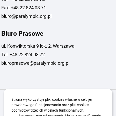
Fax: +48 22 824 08 71
biuro@paralympic.org.pl
Biuro Prasowe
ul. Konwiktorska 9 lok. 2, Warszawa
Tel: +48 22 824 08 72
biuroprasowe@paralympic.org.pl
Igrzyska Paralimpijskie
O nas
Projekty
Strona wykorzystuje pliki cookies własne w celu jej
prawidłowego funkcjonowania oraz pliki cookies
Kwalifikacje ZSK
Kluby
Aktualności
Galeria
podmiotów trzecich w celach funkcjonalnych,
Edukacja
Guttmanny
Kontakt
analitycznych i marketingowych. Możesz wyrazić zgodę