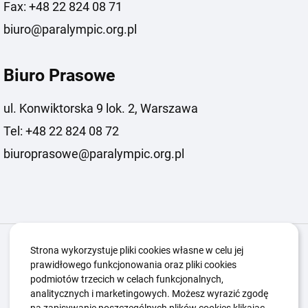
Fax: +48 22 824 08 71
biuro@paralympic.org.pl
Biuro Prasowe
ul. Konwiktorska 9 lok. 2, Warszawa
Tel: +48 22 824 08 72
biuroprasowe@paralympic.org.pl
Igrzyska Paralimpijskie
O nas
Projekty
Strona wykorzystuje pliki cookies własne w celu jej
prawidłowego funkcjonowania oraz pliki cookies
Kwalifikacje ZSK
Kluby
Aktualności
Galeria
podmiotów trzecich w celach funkcjonalnych,
Edukacja
Guttmanny
Kontakt
analitycznych i marketingowych. Możesz wyrazić zgodę