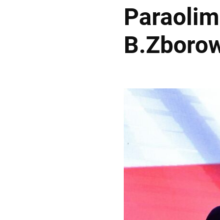
Paraolimp
B.Zboro