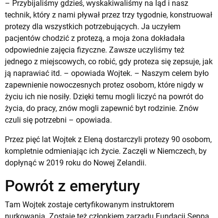
– Przybijaliśmy gdzieś, wyskakiwaliśmy na ląd i nasz
technik, który z nami pływał przez trzy tygodnie, konstruował
protezy dla wszystkich potrzebujących. Ja uczyłem
pacjentów chodzić z protezą, a moja żona dokładała
odpowiednie zajęcia fizyczne. Zawsze uczyliśmy też
jednego z miejscowych, co robić, gdy proteza się zepsuje, jak
ją naprawiać itd. – opowiada Wojtek. – Naszym celem było
zapewnienie nowoczesnych protez osobom, które nigdy w
życiu ich nie nosiły. Dzięki temu mogli liczyć na powrót do
życia, do pracy, znów mogli zapewnić byt rodzinie. Znów
czuli się potrzebni – opowiada.
Przez pięć lat Wojtek z Eleną dostarczyli protezy 90 osobom,
kompletnie odmieniając ich życie. Zaczęli w Niemczech, by
dopłynąć w 2019 roku do Nowej Zelandii.
Powrót z emerytury
Tam Wojtek zostaje certyfikowanym instruktorem
nurkowania. Zostaje też członkiem zarządu Fundacji Seppa