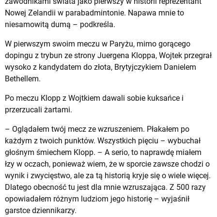
zawodnikami świata jako pierwszy w historii reprezentant
Nowej Zelandii w parabadmintonie. Napawa mnie to
niesamowitą dumą – podkreśla.
W pierwszym swoim meczu w Paryżu, mimo gorącego
dopingu z trybun ze strony Juergena Kloppa, Wojtek przegrał
wysoko z kandydatem do złota, Brytyjczykiem Danielem
Bethellem.
Po meczu Klopp z Wojtkiem dawali sobie kuksańce i
przerzucali żartami.
– Oglądałem twój mecz ze wzruszeniem. Płakałem po
każdym z twoich punktów. Wszystkich pięciu – wybuchał
głośnym śmiechem Klopp. – A serio, to naprawdę miałem
łzy w oczach, ponieważ wiem, że w sporcie zawsze chodzi o
wynik i zwycięstwo, ale za tą historią kryje się o wiele więcej.
Dlatego obecność tu jest dla mnie wzruszająca. Z 500 razy
opowiadałem różnym ludziom jego historię – wyjaśnił
garstce dziennikarzy.