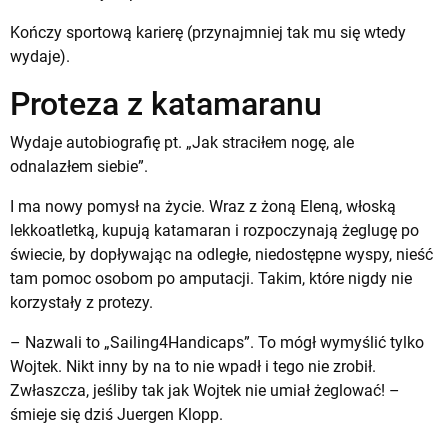
Kończy sportową karierę (przynajmniej tak mu się wtedy
wydaje).
Proteza z katamaranu
Wydaje autobiografię pt. „Jak straciłem nogę, ale
odnalazłem siebie”.
I ma nowy pomysł na życie. Wraz z żoną Eleną, włoską
lekkoatletką, kupują katamaran i rozpoczynają żeglugę po
świecie, by dopływając na odległe, niedostępne wyspy, nieść
tam pomoc osobom po amputacji. Takim, które nigdy nie
korzystały z protezy.
– Nazwali to „Sailing4Handicaps”. To mógł wymyślić tylko
Wojtek. Nikt inny by na to nie wpadł i tego nie zrobił.
Zwłaszcza, jeśliby tak jak Wojtek nie umiał żeglować! –
śmieje się dziś Juergen Klopp.