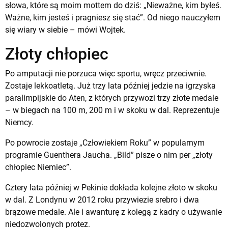
słowa, które są moim mottem do dziś: „Nieważne, kim byłeś.
Ważne, kim jesteś i pragniesz się stać”. Od niego nauczyłem
się wiary w siebie – mówi Wojtek.
Złoty chłopiec
Po amputacji nie porzuca więc sportu, wręcz przeciwnie.
Zostaje lekkoatletą. Już trzy lata później jedzie na igrzyska
paralimpijskie do Aten, z których przywozi trzy złote medale
– w biegach na 100 m, 200 m i w skoku w dal. Reprezentuje
Niemcy.
Po powrocie zostaje „Człowiekiem Roku” w popularnym
programie Guenthera Jaucha. „Bild” pisze o nim per „złoty
chłopiec Niemiec”.
Cztery lata później w Pekinie dokłada kolejne złoto w skoku
w dal. Z Londynu w 2012 roku przywiezie srebro i dwa
brązowe medale. Ale i awanturę z kolegą z kadry o używanie
niedozwolonych protez.