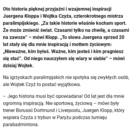
Oto historia pięknej przyjaźni i wzajemnej inspiracji
Juergena Kloppa i Wojtka Czyża, czterokrotnego mistrza
paralimpijskiego. „Za takie historie właśnie kocham sport.
Że może zmienić świat. Czasami tylko na chwilę, a czasami
na zawsze” – mówi Klopp. „To słowa Juergena sprzed 20
lat stały się dla mnie inspiracją i mottem życiowym:
„Nieważne, kim byłeś. Ważne, kim jesteś i kim pragniesz
się stać”. Od niego nauczyłem się wiary w siebie” – mówi
dzisiaj Wojtek.
Na igrzyskach paralimpjskich nie spotyka się zwykłych osób,
ale Wojtek Czyż to postać wyjątkowa.
– Jego historia musi być opowiadana! Od lat jest dla mnie
ogromną inspiracją. Nie sportową, życiową – mówi były
trener Borussii Dortmund i Liverpoolu, Juergen Klopp, który
wspiera Czyża z trybun w Paryżu podczas turnieju
parabadmintona.