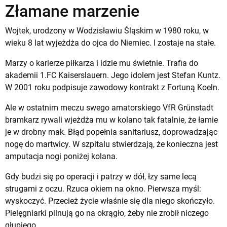
Złamane marzenie
Wojtek, urodzony w Wodzisławiu Śląskim w 1980 roku, w
wieku 8 lat wyjeżdża do ojca do Niemiec. I zostaje na stałe.
Marzy o karierze piłkarza i idzie mu świetnie. Trafia do
akademii 1.FC Kaiserslauern. Jego idolem jest Stefan Kuntz.
W 2001 roku podpisuje zawodowy kontrakt z Fortuną Koeln.
Ale w ostatnim meczu swego amatorskiego VfR Grünstadt
bramkarz rywali wjeżdża mu w kolano tak fatalnie, że łamie
je w drobny mak. Błąd popełnia sanitariusz, doprowadzając
nogę do martwicy. W szpitalu stwierdzają, że konieczna jest
amputacja nogi poniżej kolana.
Gdy budzi się po operacji i patrzy w dół, łzy same lecą
strugami z oczu. Rzuca okiem na okno. Pierwsza myśl:
wyskoczyć. Przecież życie właśnie się dla niego skończyło.
Pielęgniarki pilnują go na okrągło, żeby nie zrobił niczego
głupiego.