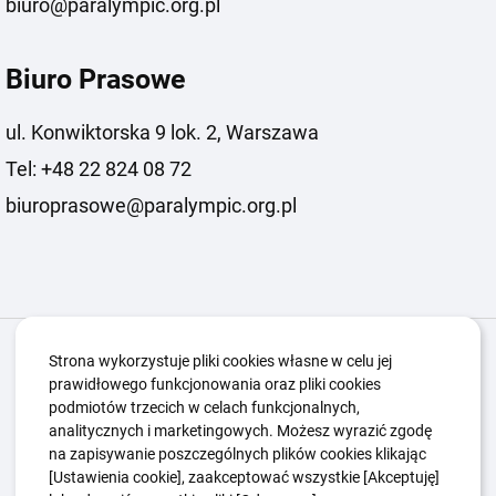
biuro@paralympic.org.pl
Biuro Prasowe
ul. Konwiktorska 9 lok. 2, Warszawa
Tel: +48 22 824 08 72
biuroprasowe@paralympic.org.pl
Igrzyska Paralimpijskie
O nas
Projekty
Strona wykorzystuje pliki cookies własne w celu jej
prawidłowego funkcjonowania oraz pliki cookies
Kwalifikacje ZSK
Kluby
Aktualności
Galeria
podmiotów trzecich w celach funkcjonalnych,
Edukacja
Guttmanny
Kontakt
analitycznych i marketingowych. Możesz wyrazić zgodę
na zapisywanie poszczególnych plików cookies klikając
[Ustawienia cookie], zaakceptować wszystkie [Akceptuję]