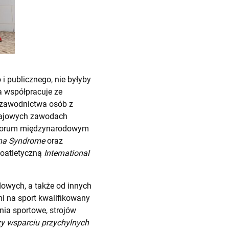
i publicznego, nie byłyby
ja współpracuje ze
łzawodnictwa osób z
krajowych zawodach
 forum międzynarodowym
wna Syndrome
oraz
koatletyczną
International
dowych, a także od innych
mi na sport kwalifikowany
ia sportowe, strojów
zy wsparciu przychylnych