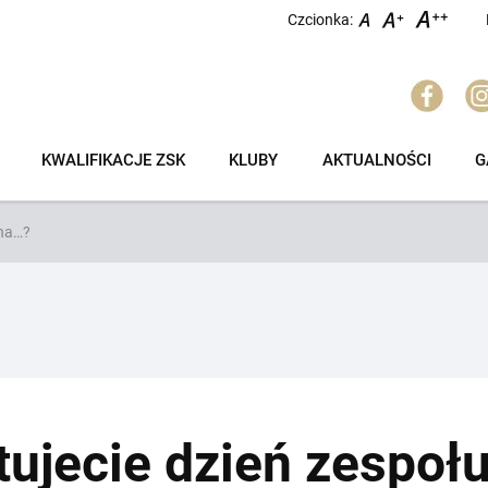
Czcionka:
KWALIFIKACJE ZSK
KLUBY
AKTUALNOŚCI
G
wna…?
tujecie dzień zespoł