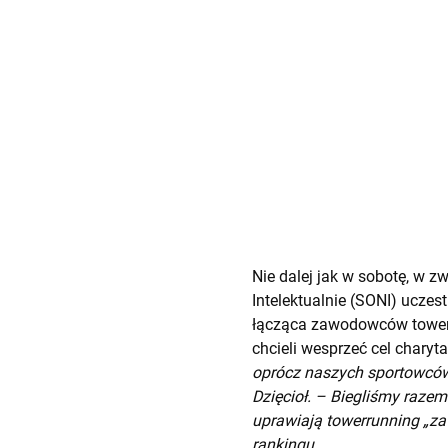
Nie dalej jak w sobotę, w 
Intelektualnie (SONI) ucze
łącząca zawodowców towerr
chcieli wesprzeć cel charyt
oprócz naszych sportowców
Dzięcioł. – Biegliśmy razem
uprawiają towerrunning „za
rankingu.