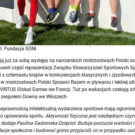
ot. Fundacja SONI
 już za sobą występy na narciarskich mistrzostwach Polski o
anowili część reprezentacji Związku Stowarzyszeń Sportowych 
 z czternastu krajów w konkurencjach klasycznych i zjazdowyc
w mistrzostwach Polski Sprawni Razem w pływaniu i lekkiej atl
VIRTUS Global Games we Francji. Tuż po wakacjach czekają ic
 z zespołem Downa we Włoszech.
osprawnością intelektualną wydarzenia sportowe mają ogromne
do uprawiania sportu.
Aktywność fizyczna jest niezbędnym czyn
dodaje Paulina Gadomska-Dzięcioł. Buduje poczucie wartości i 
acje społeczne i budować grono przyjaciół, co w przypadku o