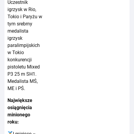
Uczestnik
igrzysk w Rio,
Tokio i Paryżu w
tym srebrny
medalista
igrzysk
paralimpijskich
w Tokio
konkurencji
pistoletu Mixed
P3 25 m SH1.
Medalista MŚ,
ME i PŚ.
Największe
osiągnięcia
minionego
roku:
I miejsce –