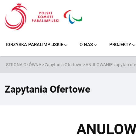
Przejdź
do
treści
IGRZYSKA PARALIMPIJSKIE
O NAS
PROJEKTY
NOWY JORK/STOKE MANDEVILLE 1984
PARANARCIARSTWO ALPEJSKIE
KOSZYKÓWKA NA WÓZKACH
PODNOSZENIE CIĘŻARÓW
SIATKÓWKA NA SIEDZĄCO
PARANARCIARSTWO BIEGOWE
STRONA GŁÓWNA
>
Zapytania Ofertowe
>
ANULOWANIE zapytań ofertow
Zapytania Ofertowe
ANULOWA