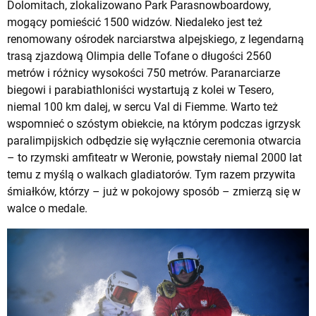
Dolomitach, zlokalizowano Park Parasnowboardowy,
mogący pomieścić 1500 widzów. Niedaleko jest też
renomowany ośrodek narciarstwa alpejskiego, z legendarną
trasą zjazdową Olimpia delle Tofane o długości 2560
metrów i różnicy wysokości 750 metrów. Paranarciarze
biegowi i parabiathloniści wystartują z kolei w Tesero,
niemal 100 km dalej, w sercu Val di Fiemme. Warto też
wspomnieć o szóstym obiekcie, na którym podczas igrzysk
paralimpijskich odbędzie się wyłącznie ceremonia otwarcia
– to rzymski amfiteatr w Weronie, powstały niemal 2000 lat
temu z myślą o walkach gladiatorów. Tym razem przywita
śmiałków, którzy – już w pokojowy sposób – zmierzą się w
walce o medale.