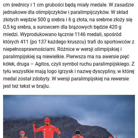
cm średnicy i 1 cm grubości będą miały medale. W zasadzie
jednakowe dla olimpijczyków i paralimpijczyków. W skład
złotych wejdzie 500 g srebra i 6 g złota, na srebrne złoży się
0,5 kg srebra, a surowcem dla brązowych będzie 420 g
miedzi. Wyprodukowano łącznie 1146 medali, spośród
których 411 (po 137 każdego kruszcu) trafi do sportowców z
niepełnosprawnościami. Różnice w wersji olimpijskiej i
paralimpijskiej są niewielkie. Pierwsza ma na awersie pięć
kółek, druga – Agitos, czyli symbol ruchu paralimpijskiego. Z
tyłu wszystkie mają logo igrzysk i nazwę dyscypliny, w której
medal został zdobyty. W wersji paralimpijskiej na rewersie
jest też tekst w brajlu.