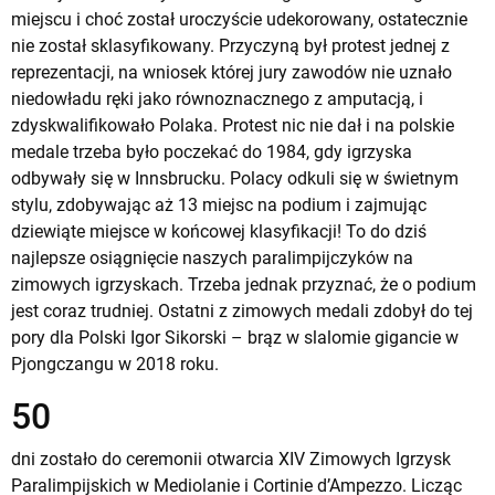
miejscu i choć został uroczyście udekorowany, ostatecznie
nie został sklasyfikowany. Przyczyną był protest jednej z
reprezentacji, na wniosek której jury zawodów nie uznało
niedowładu ręki jako równoznacznego z amputacją, i
zdyskwalifikowało Polaka. Protest nic nie dał i na polskie
medale trzeba było poczekać do 1984, gdy igrzyska
odbywały się w Innsbrucku. Polacy odkuli się w świetnym
stylu, zdobywając aż 13 miejsc na podium i zajmując
dziewiąte miejsce w końcowej klasyfikacji! To do dziś
najlepsze osiągnięcie naszych paralimpijczyków na
zimowych igrzyskach. Trzeba jednak przyznać, że o podium
jest coraz trudniej. Ostatni z zimowych medali zdobył do tej
pory dla Polski Igor Sikorski – brąz w slalomie gigancie w
Pjongczangu w 2018 roku.
50
dni zostało do ceremonii otwarcia XIV Zimowych Igrzysk
Paralimpijskich w Mediolanie i Cortinie d’Ampezzo. Licząc