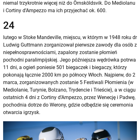
niemal trzykrotnie więcej niż do Örnsköldsvik. Do Mediolanu
i Cortiny d’Ampezzo ma ich przyjechać ok. 600.
24
lutego w Stoke Mandeville, miejscu, w którym w 1948 roku dr
Ludwig Guttmann zorganizował pierwsze zawody dla osób z
niepełnosprawnościami, zapalony zostanie płomień
pochodni paralimpijskiej. Jego późniejsza wędrówka potrwa
11 dni, a ogień poniesie 501 biegaczek i biegaczy, którzy
pokonają łącznie 2000 km po północy Włoch. Najpierw, do 2
marca, zorganizowanych zostanie 5 Festiwali Płomienia (w
Mediolanie, Turynie, Bolzano, Trydencie i Trieście), a w ciągu
ostatnich 4 dni z Cortiny d’Ampezzo, przez Wenecję i Padwę,
pochodnia dotrze do Werony, gdzie odbędzie się ceremonia
otwarcia igrzysk.