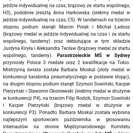
jeździe indywidualnej na czas, brązowy ze startu wspólnego,
H3), podobnie zresztą Anna Harkowska (srebrny medal w
jeździe indywidualnej na czas, C5). W tandemach na trzecim
stopniu podium stanęli Marcin Polak i Michał Ładosz
(brązowy medal w jeździe indywidualnej na czas i ze startu
wspólnego, tandemy) oraz debiutujące w tym składzie
Justyna Kiryła i Aleksandra Tecław (brązowy medal ze startu
wspólnego, tandemy).
Parastrzeleckie MŚ w Sydney
przyniosły Polsce 3 medale oraz 2 kwalifikacje na Tokio.
Mistrzynią świata została Barbara Moskal (złoty medal w
konkurencji karabinka pneumatycznego w postawie stojąc),
na drugim stopniu podium stanęli Szymon Sowiński, Kacper
Pierzyński i Sławomir Okoniewski (srebrny medal w drużynie
w konkurencji P4), na trzecim Filip Rodzik, Szymon Sowiński
i Kacper Pierzyński (brązowy medal w drużynie w
konkurencji P3). Ponadto Barbara Moskal została wybrana
najlepszym sportowcem października w głosowaniu
internautów na stronie Międzynarodowego Komitetu