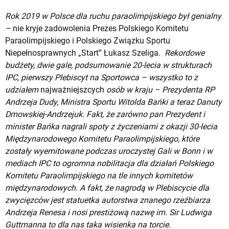
Rok 2019 w Polsce dla ruchu paraolimpijskiego był genialny
–
nie kryje zadowolenia Prezes Polskiego Komitetu
Paraolimpijskiego i Polskiego Związku Sportu
Niepełnosprawnych „Start” Łukasz Szeliga.
Rekordowe
budżety, dwie gale, podsumowanie 20-lecia w strukturach
IPC, pierwszy Plebiscyt na Sportowca – wszystko to z
udziałem
najważniejszcych
osób w kraju – Prezydenta RP
Andrzeja Dudy, Ministra Sportu Witolda Bańki a teraz Danuty
Dmowskiej-Andrzejuk. Fakt, że zarówno pan Prezydent i
minister Bańka nagrali spoty z życzeniami z okazji 30-lecia
Międzynarodowego Komitetu Paraolimpijskiego, które
zostały wyemitowane podczas uroczystej Gali w Bonn i w
mediach IPC to ogromna nobilitacja dla działań Polskiego
Komitetu Paraolimpijskiego na tle innych komitetów
międzynarodowych.
A fakt, że nagrodą w Plebiscycie dla
zwycięzców jest statuetka autorstwa znanego rzeźbiarza
Andrzeja Renesa i nosi prestiżową nazwę im. Sir Ludwiga
Guttmanna to dla nas taka wisienka na torcie.