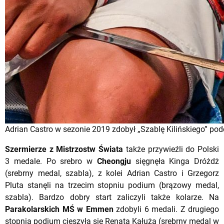
Adrian Castro w sezonie 2019 zdobył „Szablę Kilińskiego” po
Szermierze z Mistrzostw Świata
także przywieźli do Polski
3 medale. Po srebro w
Cheongju
sięgnęła Kinga Dróżdż
(srebrny medal, szabla), z kolei Adrian Castro i Grzegorz
Pluta stanęli na trzecim stopniu podium (brązowy medal,
szabla). Bardzo dobry start zaliczyli także kolarze. Na
Parakolarskich MŚ w Emmen
zdobyli 6 medali. Z drugiego
stopnia podium cieszyła się Renata Kałuża (srebrny medal w