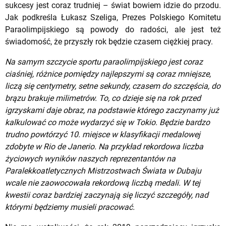
sukcesy jest coraz trudniej – świat bowiem idzie do przodu.
Jak podkreśla Łukasz Szeliga, Prezes Polskiego Komitetu
Paraolimpijskiego są powody do radości, ale jest też
świadomość, że przyszły rok będzie czasem ciężkiej pracy.
Na samym szczycie sportu paraolimpijskiego jest coraz
ciaśniej, różnice pomiędzy najlepszymi są coraz mniejsze,
liczą się centymetry, setne sekundy, czasem do szczęścia, do
brązu brakuje milimetrów. To, co dzieje się na rok przed
igrzyskami daje obraz, na podstawie którego zaczynamy już
kalkulować co może wydarzyć się w Tokio. Będzie bardzo
trudno powtórzyć 10. miejsce w klasyfikacji medalowej
zdobyte w Rio de Janerio. Na przykład rekordowa liczba
życiowych wyników naszych reprezentantów na
Paralekkoatletycznych Mistrzostwach Świata w Dubaju
wcale nie zaowocowała rekordową liczbą medali. W tej
kwestii coraz bardziej zaczynają się liczyć szczegóły, nad
którymi będziemy musieli pracować.