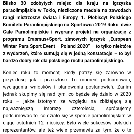
Blisko 30 zdobytych miejsc dla kraju na igrzyska
paraolimpijskie w Tokio, niezliczone medale na zawodach
rangi mistrzostw świata i Europy, 1. Plebiscyt Polskiego
Komitetu Paraolimpijskiego na Sportowca 2019 Roku, dwie
Gale Paraolimpijskie i wygrany projekt na organizację z
programu Erasmus+Sport, zimowych igrzysk „European
Winter Para Sport Event – Poland 2020” – to tylko niektóre
z wydarzeń, które sumują się w jedną konstatacje – to był
bardzo dobry rok dla polskiego ruchu paraolimpijskiego.
Koniec roku to moment, kiedy patrzy się zarówno w
przyszłość, jak i przeszłość. To moment podsumowań,
wyciągania wniosków i planowania postanowień. Zanim
jednak skupimy się nad tym, co będzie się działo w 2020
roku – jakże istotnym ze względu na zbliżającą się
najważniejszą imprezę czterolecia, spróbujemy
podsumować to, co działo się w sporcie paraolimpijskim w
ciągu ostatnich 12 miesięcy. Było wiele sukcesów polskich
reprezentantów, ale też wiele przemawia za tym, że o te