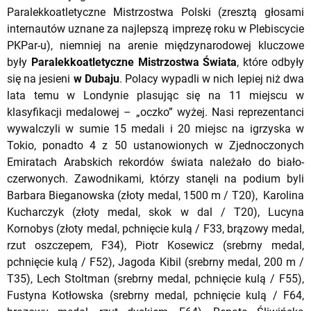
Paralekkoatletyczne Mistrzostwa Polski (zresztą głosami
internautów uznane za najlepszą imprezę roku w Plebiscycie
PKPar-u), niemniej na arenie międzynarodowej kluczowe
były
Paralekkoatletyczne Mistrzostwa Świata
, które odbyły
się na jesieni
w Dubaju
. Polacy wypadli w nich lepiej niż dwa
lata temu w Londynie plasując się na 11 miejscu w
klasyfikacji medalowej – „oczko” wyżej. Nasi reprezentanci
wywalczyli w sumie 15 medali i 20 miejsc na igrzyska w
Tokio, ponadto 4 z 50 ustanowionych w Zjednoczonych
Emiratach Arabskich rekordów świata należało do biało-
czerwonych. Zawodnikami, którzy stanęli na podium byli
Barbara Bieganowska (złoty medal, 1500 m / T20), Karolina
Kucharczyk (złoty medal, skok w dal / T20), Lucyna
Kornobys (złoty medal, pchnięcie kulą / F33, brązowy medal,
rzut oszczepem, F34), Piotr Kosewicz (srebrny medal,
pchnięcie kulą / F52), Jagoda Kibil (srebrny medal, 200 m /
T35), Lech Stoltman (srebrny medal, pchnięcie kulą / F55),
Fustyna Kotłowska (srebrny medal, pchnięcie kulą / F64,