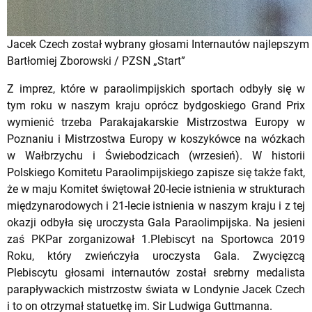
Jacek Czech został wybrany głosami Internautów najlepszym 
Bartłomiej Zborowski / PZSN „Start”
Z imprez, które w paraolimpijskich sportach odbyły się w
tym roku w naszym kraju oprócz bydgoskiego Grand Prix
wymienić trzeba Parakajakarskie Mistrzostwa Europy w
Poznaniu i Mistrzostwa Europy w koszykówce na wózkach
w Wałbrzychu i Świebodzicach (wrzesień). W historii
Polskiego Komitetu Paraolimpijskiego zapisze się także fakt,
że w maju Komitet świętował 20-lecie istnienia w strukturach
międzynarodowych i 21-lecie istnienia w naszym kraju i z tej
okazji odbyła się uroczysta Gala Paraolimpijska. Na jesieni
zaś PKPar zorganizował 1.Plebiscyt na Sportowca 2019
Roku, który zwieńczyła uroczysta Gala. Zwycięzcą
Plebiscytu głosami internautów został srebrny medalista
parapływackich mistrzostw świata w Londynie Jacek Czech
i to on otrzymał statuetkę im. Sir Ludwiga Guttmanna.