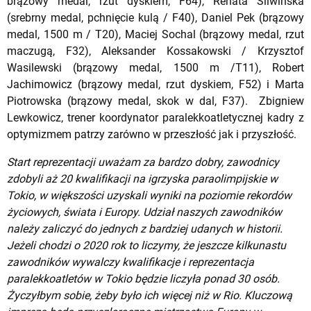
brązowy medal, rzut dyskiem, F64), Renata Śliwińska
(srebrny medal, pchnięcie kulą / F40), Daniel Pek (brązowy
medal, 1500 m / T20), Maciej Sochal (brązowy medal, rzut
maczugą, F32), Aleksander Kossakowski / Krzysztof
Wasilewski (brązowy medal, 1500 m /T11), Robert
Jachimowicz (brązowy medal, rzut dyskiem, F52) i Marta
Piotrowska (brązowy medal, skok w dal, F37). Zbigniew
Lewkowicz, trener koordynator paralekkoatletycznej kadry z
optymizmem patrzy zarówno w przeszłość jak i przyszłość.
Start reprezentacji uważam za bardzo dobry, zawodnicy
zdobyli aż 20 kwalifikacji na igrzyska paraolimpijskie w
Tokio, w większości uzyskali wyniki na poziomie rekordów
życiowych, świata i Europy. Udział naszych zawodników
należy zaliczyć do jednych z bardziej udanych w historii.
Jeżeli chodzi o 2020 rok to liczymy, że jeszcze kilkunastu
zawodników wywalczy kwalifikacje i reprezentacja
paralekkoatletów w Tokio będzie liczyła ponad 30 osób.
Życzyłbym sobie, żeby było ich więcej niż w Rio. Kluczową