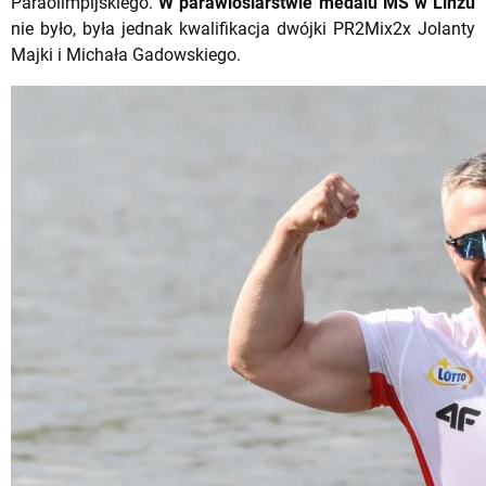
Paraolimpijskiego.
W parawioślarstwie medalu MŚ w Linzu
nie było, była jednak kwalifikacja dwójki PR2Mix2x Jolanty
Majki i Michała Gadowskiego.