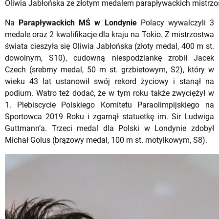
Oliwia Jabłońska ze złotym medalem parapływackich mistrzos
Na
Parapływackich MŚ
w Londynie
Polacy wywalczyli 3
medale oraz 2 kwalifikacje dla kraju na Tokio. Z mistrzostwa
świata cieszyła się Oliwia Jabłońska (złoty medal, 400 m st.
dowolnym, S10), cudowną niespodziankę zrobił Jacek
Czech (srebrny medal, 50 m st. grzbietowym, S2), który w
wieku 43 lat ustanowił swój rekord życiowy i stanął na
podium. Watro też dodać, że w tym roku także zwyciężył w
1. Plebiscycie Polskiego Komitetu Paraolimpijskiego na
Sportowca 2019 Roku i zgarnął statuetkę im. Sir Ludwiga
Guttmann’a. Trzeci medal dla Polski w Londynie zdobył
Michał Golus (brązowy medal, 100 m st. motylkowym, S8).