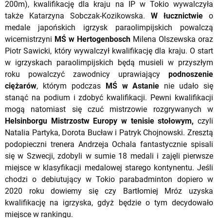
200m), kwalifikację dla kraju na IP w Tokio wywalczyła
także Katarzyna Sobczak-Kozikowska.
W łucznictwie
o
medale japońskich igrzysk paraolimpijskich powalczą
wicemistrzyni
MŚ w Hertogenbosch
Milena Olszewska oraz
Piotr Sawicki, który wywalczył kwalifikację dla kraju. O start
w igrzyskach paraolimpijskich będą musieli w przyszłym
roku powalczyć zawodnicy uprawiający
podnoszenie
ciężarów
, którym podczas
MŚ w Astanie
nie udało się
stanąć na podium i zdobyć kwalifikacji. Pewni kwalifikacji
mogą natomiast się czuć mistrzowie rozgrywanych w
Helsinborgu Mistrzostw Europy w tenisie stołowym,
czyli
Natalia Partyka, Dorota Bucław i Patryk Chojnowski. Zresztą
podopieczni trenera Andrzeja Ochala fantastycznie spisali
się w Szwecji, zdobyli w sumie 18 medali i zajęli pierwsze
miejsce w klasyfikacji medalowej starego kontynentu. Jeśli
chodzi o debiutujący w Tokio parabadminton dopiero w
2020 roku dowiemy się czy Bartłomiej Mróz uzyska
kwalifikację na igrzyska, gdyż będzie o tym decydowało
miejsce w rankingu.